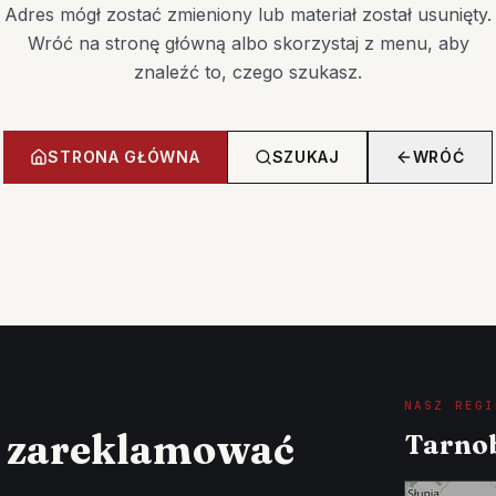
Adres mógł zostać zmieniony lub materiał został usunięty.
Wróć na stronę główną albo skorzystaj z menu, aby
znaleźć to, czego szukasz.
STRONA GŁÓWNA
SZUKAJ
WRÓĆ
NASZ REGI
z zareklamować
Tarnob