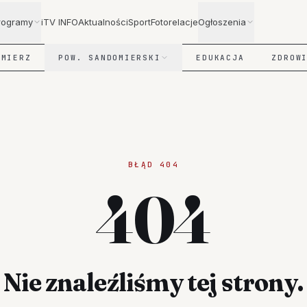
rogramy
iTV INFO
Aktualności
Sport
Fotorelacje
Ogłoszenia
OMIERZ
POW. SANDOMIERSKI
EDUKACJA
ZDROW
BŁĄD 404
404
Nie znaleźliśmy tej strony.