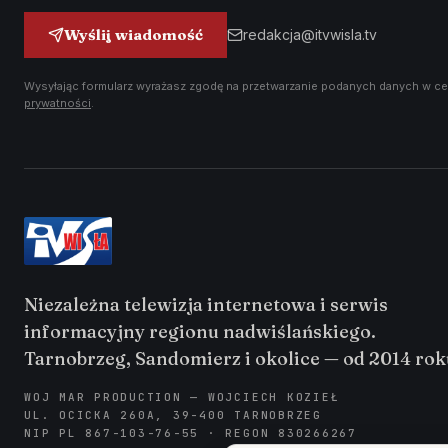
Wyślij wiadomość
redakcja@itvwisla.tv
Wysyłając formularz wyrażasz zgodę na przetwarzanie podanych danych w ce
prywatności
.
Niezależna telewizja internetowa i serwis
informacyjny regionu nadwiślańskiego.
Tarnobrzeg, Sandomierz i okolice — od 2014 rok
WOJ MAR PRODUCTION — WOJCIECH KOZIEŁ
UL. OCICKA 260A, 39-400 TARNOBRZEG
NIP PL 867-103-76-55 · REGON 830266267