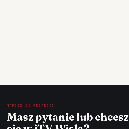
NAPISZ DO REDAKCJI
Masz pytanie lub chces
się w iTV Wisła?