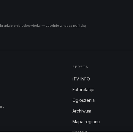
lu udzielenia odpowiedzi — zgodnie z naszą
polityką
SERWIS
iTV INFO
Fotorelacje
Ogłoszenia
u.
Archiwum
Mapa regionu
Kontakt