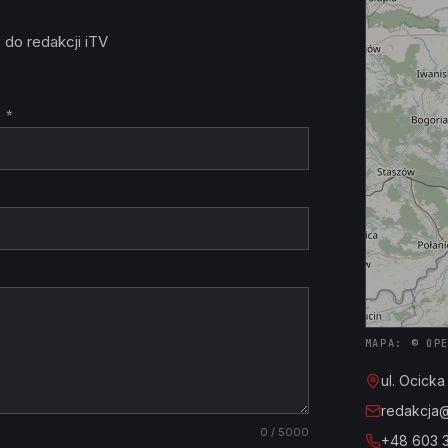
 do redakcji iTV
 *
MAPA: © OP
ul. Ocick
redakcja@i
0
/ 5000
+48 603 