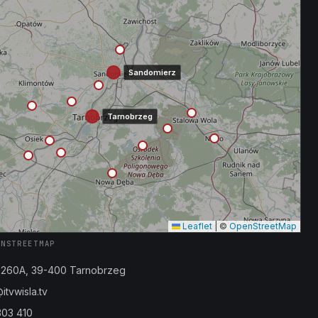
Sandomierz
Tarnobrzeg
Leaflet
|
©
OpenStreetMap
ENSTREETMAP
a 260A, 39-400 Tarnobrzeg
tvwisla.tv
303 410