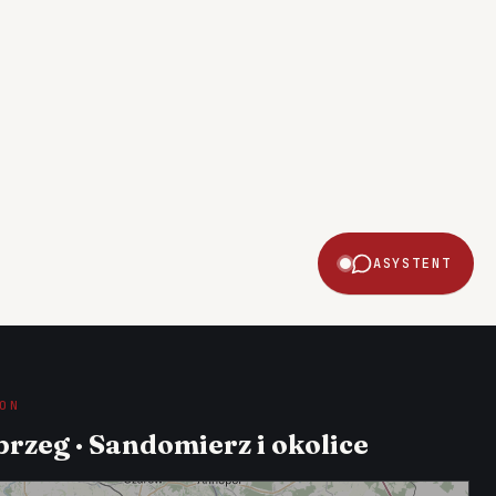
ASYSTENT
ON
rzeg · Sandomierz i okolice