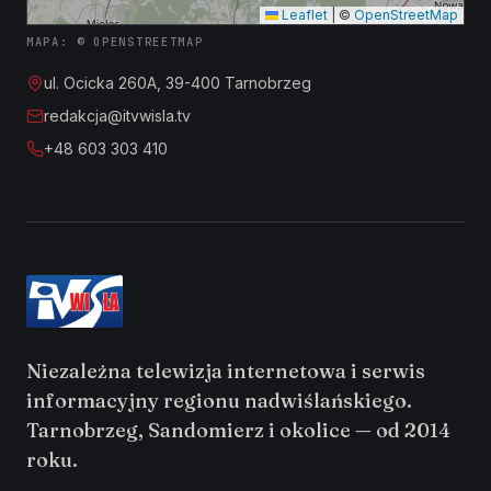
Leaflet
|
©
OpenStreetMap
MAPA: © OPENSTREETMAP
ul. Ocicka 260A, 39-400 Tarnobrzeg
redakcja@itvwisla.tv
+48 603 303 410
Niezależna telewizja internetowa i serwis
informacyjny regionu nadwiślańskiego.
Tarnobrzeg, Sandomierz i okolice — od 2014
roku.