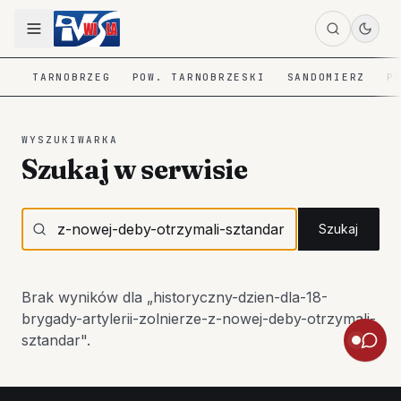
TARNOBRZEG
POW. TARNOBRZESKI
SANDOMIERZ
P
WYSZUKIWARKA
Szukaj w serwisie
Szukaj
Brak wyników dla „
historyczny-dzien-dla-18-
brygady-artylerii-zolnierze-z-nowej-deby-otrzymali-
sztandar
".