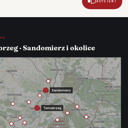
ASYSTENT
ON
rzeg · Sandomierz i okolice
Sandomierz
Tarnobrzeg