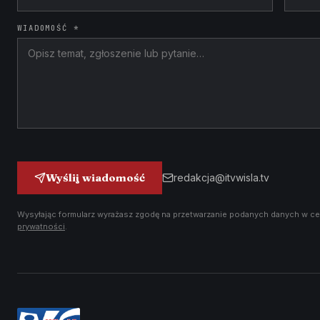
WIADOMOŚĆ *
Wyślij wiadomość
redakcja@itvwisla.tv
Wysyłając formularz wyrażasz zgodę na przetwarzanie podanych danych w ce
prywatności
.