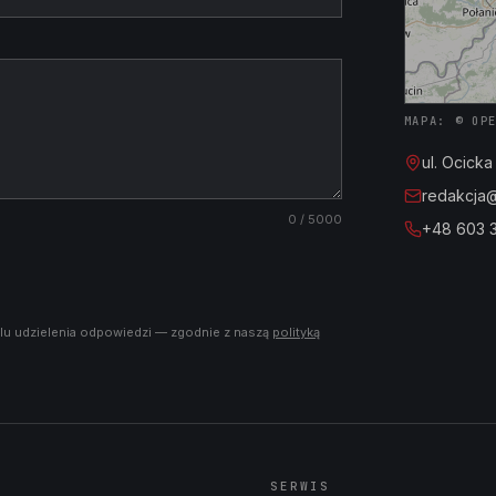
MAPA: © OP
ul. Ocick
redakcja@i
0
/ 5000
+48 603 
lu udzielenia odpowiedzi — zgodnie z naszą
polityką
SERWIS