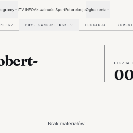
rogramy
iTV INFO
Aktualności
Sport
Fotorelacje
Ogłoszenia
OMIERZ
POW. SANDOMIERSKI
EDUKACJA
ZDROW
obert-
LICZBA 
0
Brak materiałów.