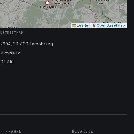
Leaflet
|
©
OpenStreetMap
ENSTREETMAP
a 260A, 39-400 Tarnobrzeg
tvwisla.tv
303 410
PRAWNE
REDAKCJA