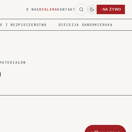
NA ŻYWO
O NAS
REKLAMA
KONTAKT
IE I BEZPIECZEŃSTWO
DIECEZJA SANDOMIERSKA
MATERIAŁÓW
0