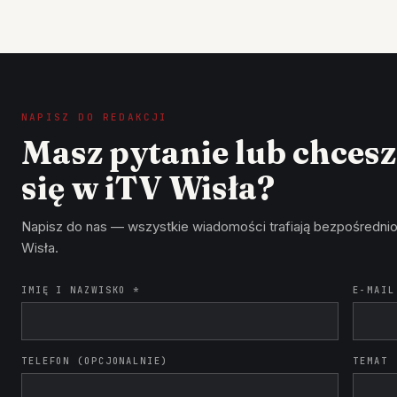
NAPISZ DO REDAKCJI
Masz pytanie lub chces
się w iTV Wisła?
Napisz do nas — wszystkie wiadomości trafiają bezpośrednio
Wisła.
IMIĘ I NAZWISKO *
E-MAIL
TELEFON (OPCJONALNIE)
TEMAT