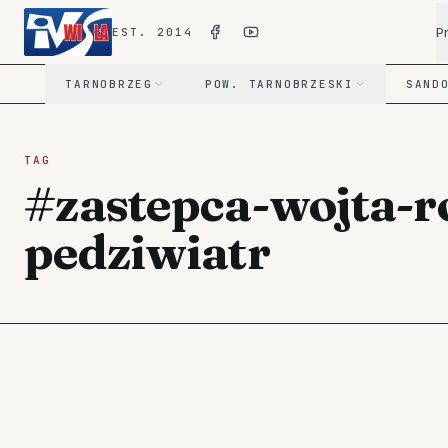
P
EST. 2014
TARNOBRZEG
POW. TARNOBRZESKI
SAND
TAG
#zastepca-wojta-r
pedziwiatr