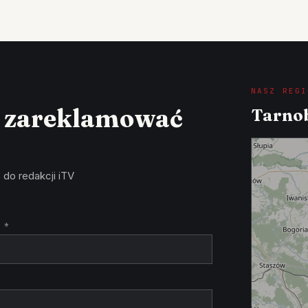
NASZ REGI
z zareklamować
Tarnob
 do redakcji iTV
 *