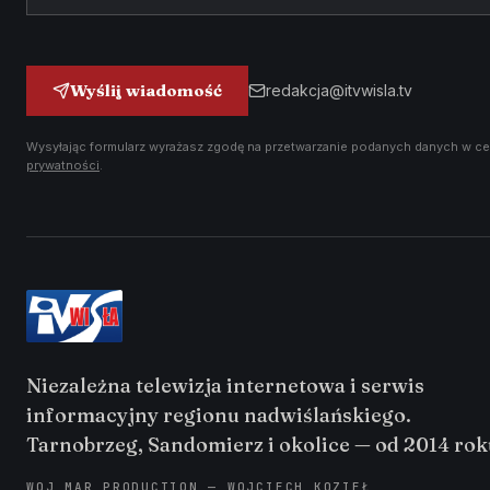
Wyślij wiadomość
redakcja@itvwisla.tv
Wysyłając formularz wyrażasz zgodę na przetwarzanie podanych danych w ce
prywatności
.
Niezależna telewizja internetowa i serwis
informacyjny regionu nadwiślańskiego.
Tarnobrzeg, Sandomierz i okolice — od 2014 rok
WOJ MAR PRODUCTION — WOJCIECH KOZIEŁ