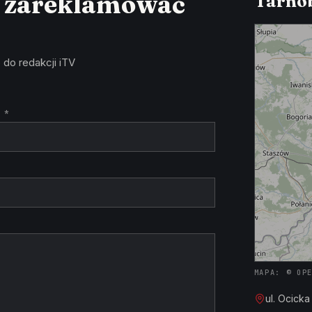
z zareklamować
Tarnob
 do redakcji iTV
 *
MAPA: © OP
ul. Ocick