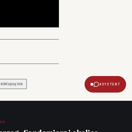
Kopiuj link
ASYSTENT
ON