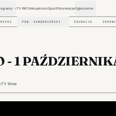
rogramy
iTV INFO
Aktualności
Sport
Fotorelacje
Ogłoszenia
OMIERZ
POW. SANDOMIERSKI
EDUKACJA
ZDROW
O - 1 PAŹDZIERNIK
·
iTV Wisła