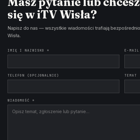
Masz pytanie lub chces
się w iTV Wisła?
Napisz do nas — wszystkie wiadomości trafiają bezpośrednio
Wisła.
IMIĘ I NAZWISKO *
E-MAIL
TELEFON (OPCJONALNIE)
TEMAT
WIADOMOŚĆ *