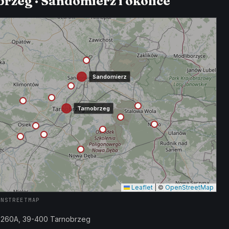
rzeg · Sandomierz i okolice
Sandomierz
Tarnobrzeg
Leaflet
|
©
OpenStreetMap
ENSTREETMAP
a 260A, 39-400 Tarnobrzeg