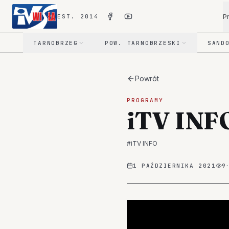
P
EST. 2014
TARNOBRZEG
POW. TARNOBRZESKI
SAND
Powrót
PROGRAMY
iTV INF
#
iTV INFO
1 PAŹDZIERNIKA 2021
9