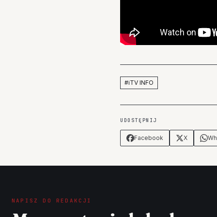
#
iTV INFO
UDOSTĘPNIJ
Facebook
X
Wh
NAPISZ DO REDAKCJI