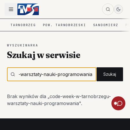
TARNOBRZEG
POW. TARNOBRZESKI
SANDOMIERZ
P
WYSZUKIWARKA
Szukaj w serwisie
Szukaj
Brak wyników dla „
code-week-w-tarnobrzegu-
warsztaty-nauki-programowania
".