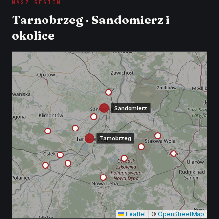
NASZ REGION
Tarnobrzeg · Sandomierz i
okolice
Sandomierz
Tarnobrzeg
Leaflet
|
©
OpenStreetMap