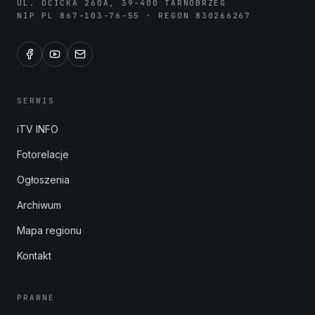
UL. OCICKA 260A, 39-400 TARNOBRZEG
NIP PL 867-103-76-55 · REGON 830266267
SERWIS
iTV INFO
Fotorelacje
Ogłoszenia
Archiwum
Mapa regionu
Kontakt
PRAWNE