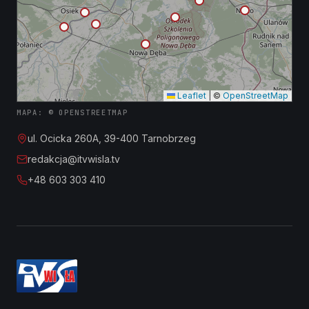
Leaflet
|
©
OpenStreetMap
MAPA: © OPENSTREETMAP
ul. Ocicka 260A, 39-400 Tarnobrzeg
redakcja@itvwisla.tv
+48 603 303 410