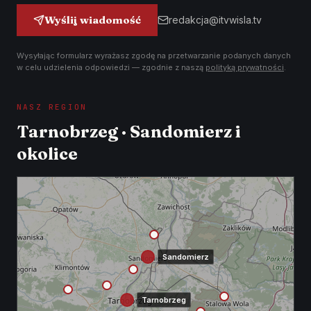
Wyślij wiadomość
redakcja@itvwisla.tv
Wysyłając formularz wyrażasz zgodę na przetwarzanie podanych danych
w celu udzielenia odpowiedzi — zgodnie z naszą
polityką prywatności
.
NASZ REGION
Tarnobrzeg · Sandomierz i
okolice
Sandomierz
Tarnobrzeg