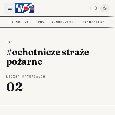
TARNOBRZEG
POW. TARNOBRZESKI
SANDOMIERZ
P
TAG
#ochotnicze straże
pożarne
LICZBA MATERIAŁÓW
02