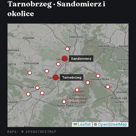
Tarnobrzeg · Sandomierz i
okolice
Sandomierz
Tarnobrzeg
Leaflet
|
©
OpenStreetMap
MAPA: © OPENSTREETMAP