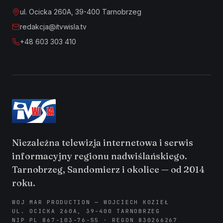
ul. Ocicka 260A, 39-400 Tarnobrzeg
redakcja@itvwisla.tv
+48 603 303 410
Niezależna telewizja internetowa i serwis
informacyjny regionu nadwiślańskiego.
Tarnobrzeg, Sandomierz i okolice — od 2014
roku.
WOJ MAR PRODUCTION — WOJCIECH KOZIEŁ
UL. OCICKA 260A, 39-400 TARNOBRZEG
NIP PL 867-103-76-55 · REGON 830266267