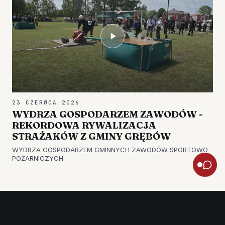
23 CZERWCA 2026
WYDRZA GOSPODARZEM ZAWODÓW -
REKORDOWA RYWALIZACJA
STRAŻAKÓW Z GMINY GRĘBÓW
WYDRZA GOSPODARZEM GMINNYCH ZAWODÓW SPORTOWO
POŻARNICZYCH.