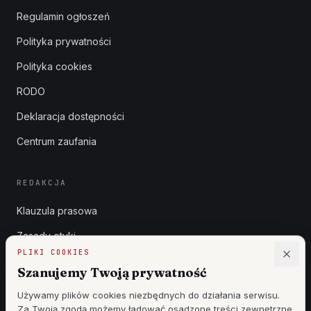
Regulamin ogłoszeń
Polityka prywatności
Polityka cookies
RODO
Deklaracja dostępności
Centrum zaufania
REDAKCJA
Klauzula prasowa
Zasady etyki
PLIKI COOKIES
Zgłoszenia DSA
Szanujemy Twoją prywatność
Reklama
Używamy plików cookies niezbędnych do działania serwisu.
Za Twoją zgodą możemy ładować osadzone treści zewnętrzne
Cennik