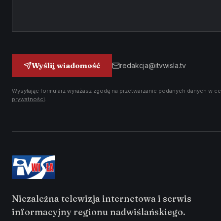
Wyślij wiadomość
redakcja@itvwisla.tv
Wysyłając formularz wyrażasz zgodę na przetwarzanie podanych danych w ce
prywatności
.
Niezależna telewizja internetowa i serwis
informacyjny regionu nadwiślańskiego.