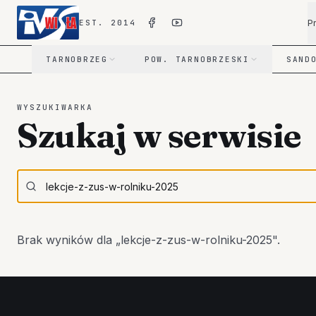
P
EST. 2014
TARNOBRZEG
POW. TARNOBRZESKI
SAND
WYSZUKIWARKA
Szukaj w serwisie
Brak wyników dla „
lekcje-z-zus-w-rolniku-2025
".