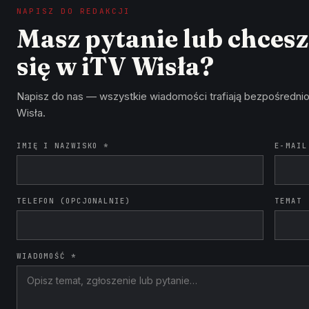
NAPISZ DO REDAKCJI
Masz pytanie lub chces
się w iTV Wisła?
Napisz do nas — wszystkie wiadomości trafiają bezpośrednio
Wisła.
IMIĘ I NAZWISKO *
E-MAIL
TELEFON (OPCJONALNIE)
TEMAT
WIADOMOŚĆ *