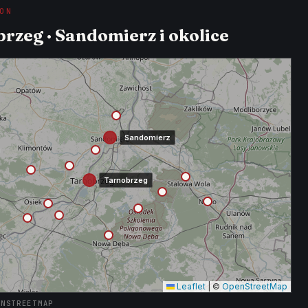
ON
rzeg · Sandomierz i okolice
Sandomierz
Tarnobrzeg
Leaflet
|
©
OpenStreetMap
ENSTREETMAP