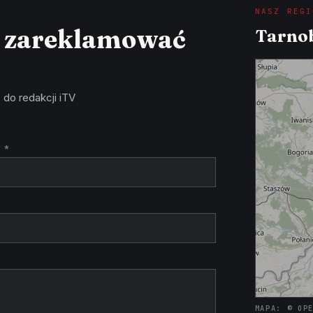
NASZ REGI
z zareklamować
Tarnob
 do redakcji iTV
 *
MAPA: © OP