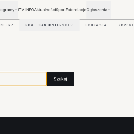
rogramy
iTV INFO
Aktualności
Sport
Fotorelacje
Ogłoszenia
OMIERZ
POW. SANDOMIERSKI
EDUKACJA
ZDROW
Szukaj