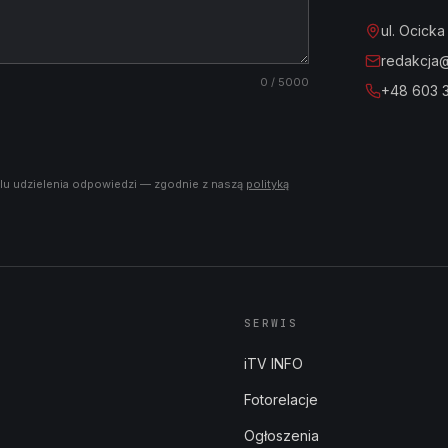
ul. Ocick
redakcja@i
0
/ 5000
+48 603 
lu udzielenia odpowiedzi — zgodnie z naszą
polityką
SERWIS
iTV INFO
Fotorelacje
Ogłoszenia