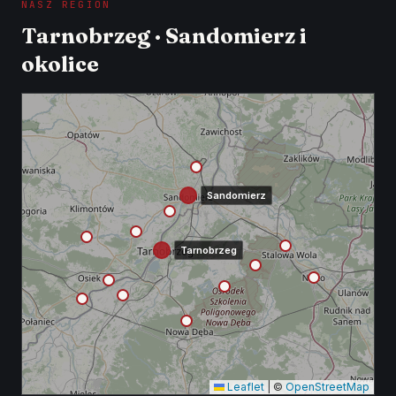
NASZ REGION
Tarnobrzeg · Sandomierz i
okolice
Sandomierz
Tarnobrzeg
Leaflet
|
©
OpenStreetMap