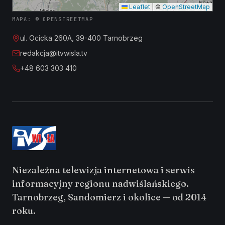
Leaflet
|
©
OpenStreetMap
MAPA: © OPENSTREETMAP
ul. Ocicka 260A, 39-400 Tarnobrzeg
redakcja@itvwisla.tv
+48 603 303 410
Niezależna telewizja internetowa i serwis
informacyjny regionu nadwiślańskiego.
Tarnobrzeg, Sandomierz i okolice — od 2014
roku.