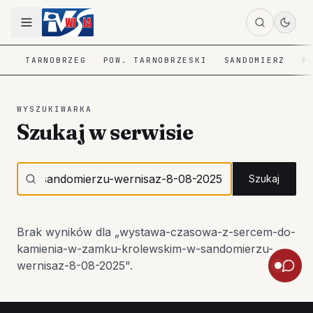
TARNOBRZEG
POW. TARNOBRZESKI
SANDOMIERZ
P
WYSZUKIWARKA
Szukaj w serwisie
Szukaj
Brak wyników dla „
wystawa-czasowa-z-sercem-do-
kamienia-w-zamku-krolewskim-w-sandomierzu-
wernisaz-8-08-2025
".