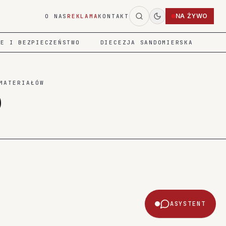
NA ŻYWO
O NAS
REKLAMA
KONTAKT
IE I BEZPIECZEŃSTWO
DIECEZJA SANDOMIERSKA
MATERIAŁÓW
0
ASYSTENT