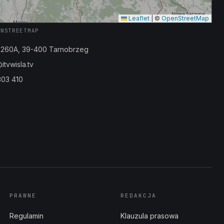
Leaflet
|
©
OpenStreetMap
ENSTREETMAP
a 260A, 39-400 Tarnobrzeg
tvwisla.tv
303 410
PRAWNE
REDAKCJA
Regulamin
Klauzula prasowa