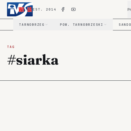
P
EST. 2014
TARNOBRZEG
POW. TARNOBRZESKI
SAND
TAG
#siarka