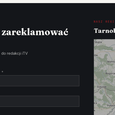
NASZ REGI
z zareklamować
Tarnob
 do redakcji iTV
 *