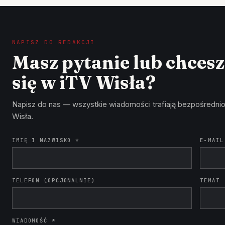
NAPISZ DO REDAKCJI
Masz pytanie lub chces
się w iTV Wisła?
Napisz do nas — wszystkie wiadomości trafiają bezpośrednio
Wisła.
IMIĘ I NAZWISKO *
E-MAIL
TELEFON (OPCJONALNIE)
TEMAT
WIADOMOŚĆ *