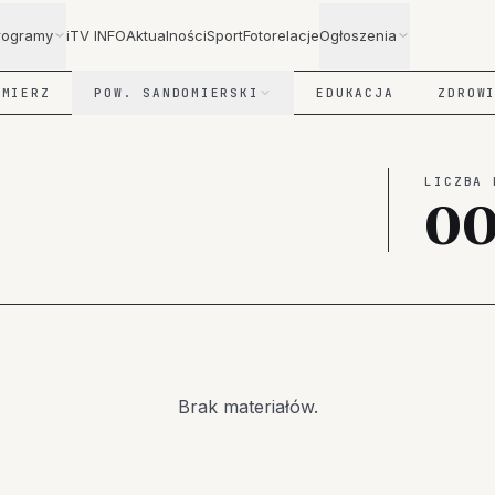
rogramy
iTV INFO
Aktualności
Sport
Fotorelacje
Ogłoszenia
OMIERZ
POW. SANDOMIERSKI
EDUKACJA
ZDROW
LICZBA 
0
Brak materiałów.