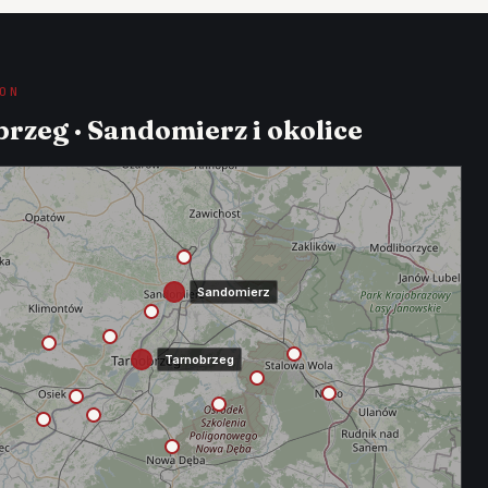
ON
rzeg · Sandomierz i okolice
Sandomierz
Tarnobrzeg