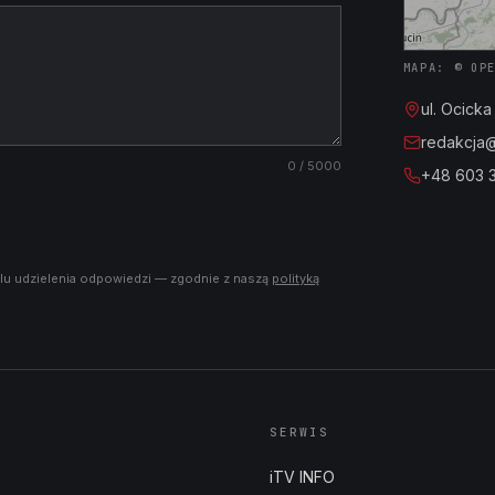
MAPA: © OP
ul. Ocick
redakcja@i
0
/ 5000
+48 603 
lu udzielenia odpowiedzi — zgodnie z naszą
polityką
SERWIS
iTV INFO