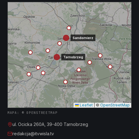
Sandomierz
Tarnobrzeg
Leaflet
|
©
OpenStreetMap
MAPA: © OPENSTREETMAP
ul. Ocicka 260A, 39-400 Tarnobrzeg
redakcja@itvwisla.tv