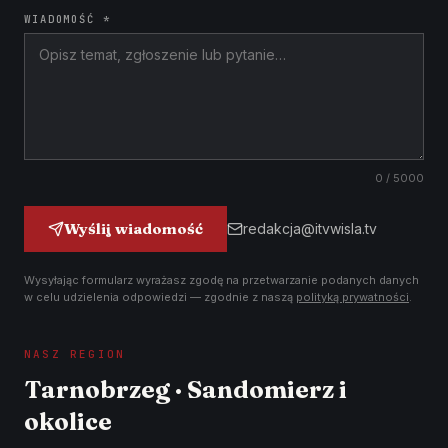
WIADOMOŚĆ *
0
/ 5000
Wyślij wiadomość
redakcja@itvwisla.tv
Wysyłając formularz wyrażasz zgodę na przetwarzanie podanych danych
w celu udzielenia odpowiedzi — zgodnie z naszą
polityką prywatności
.
NASZ REGION
Tarnobrzeg · Sandomierz i
okolice