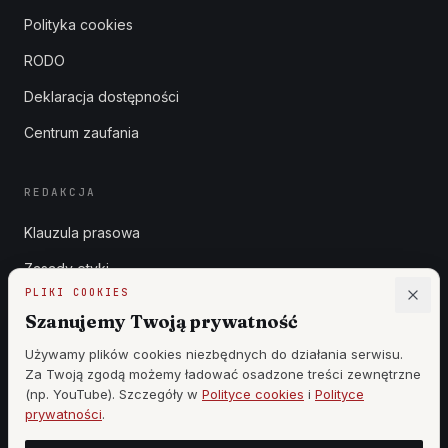
Polityka cookies
RODO
Deklaracja dostępności
Centrum zaufania
REDAKCJA
Klauzula prasowa
Zasady etyki
PLIKI COOKIES
Zgłoszenia DSA
Szanujemy Twoją prywatność
Reklama
Używamy plików cookies niezbędnych do działania serwisu.
Za Twoją zgodą możemy ładować osadzone treści zewnętrzne
Cennik
(np. YouTube). Szczegóły w
Polityce cookies
i
Polityce
prywatności
.