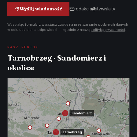
Wyślij wiadomość
redakcja@itvwisla.tv
Wysyłając formularz wyrażasz zgodę na przetwarzanie podanych danych
w celu udzielenia odpowiedzi — zgodnie z naszą
polityką prywatności
.
NASZ REGION
Tarnobrzeg · Sandomierz i
okolice
Sandomierz
Tarnobrzeg