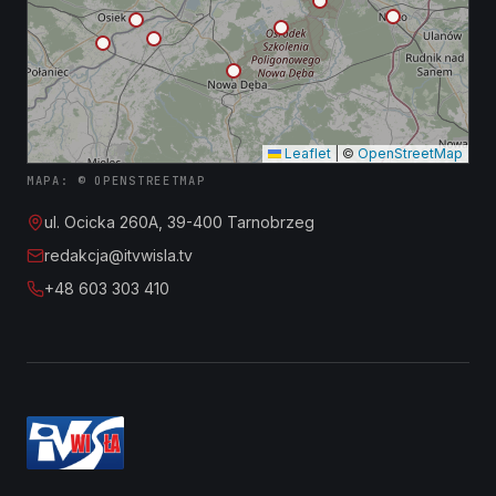
Leaflet
|
©
OpenStreetMap
MAPA: © OPENSTREETMAP
ul. Ocicka 260A, 39-400 Tarnobrzeg
redakcja@itvwisla.tv
+48 603 303 410