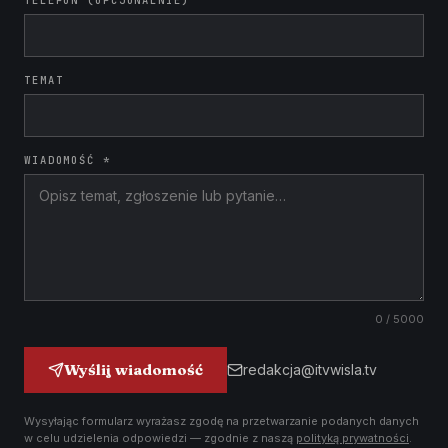
TELEFON (OPCJONALNIE)
TEMAT
WIADOMOŚĆ *
0
/ 5000
Wyślij wiadomość
redakcja@itvwisla.tv
Wysyłając formularz wyrażasz zgodę na przetwarzanie podanych danych
w celu udzielenia odpowiedzi — zgodnie z naszą
polityką prywatności
.