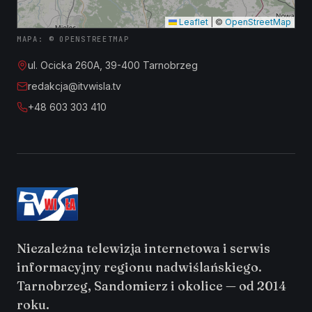
Leaflet
|
©
OpenStreetMap
MAPA: © OPENSTREETMAP
ul. Ocicka 260A, 39-400 Tarnobrzeg
redakcja@itvwisla.tv
+48 603 303 410
Niezależna telewizja internetowa i serwis
informacyjny regionu nadwiślańskiego.
Tarnobrzeg, Sandomierz i okolice — od 2014
roku.