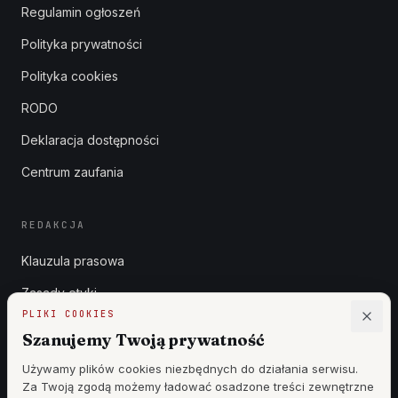
Regulamin ogłoszeń
Polityka prywatności
Polityka cookies
RODO
Deklaracja dostępności
Centrum zaufania
REDAKCJA
Klauzula prasowa
Zasady etyki
PLIKI COOKIES
Zgłoszenia DSA
Szanujemy Twoją prywatność
Reklama
Używamy plików cookies niezbędnych do działania serwisu.
Za Twoją zgodą możemy ładować osadzone treści zewnętrzne
Cennik