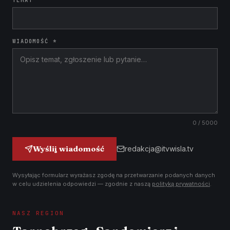
TEMAT
WIADOMOŚĆ *
0
/ 5000
Wyślij wiadomość
redakcja@itvwisla.tv
Wysyłając formularz wyrażasz zgodę na przetwarzanie podanych danych
w celu udzielenia odpowiedzi — zgodnie z naszą
polityką prywatności
.
NASZ REGION