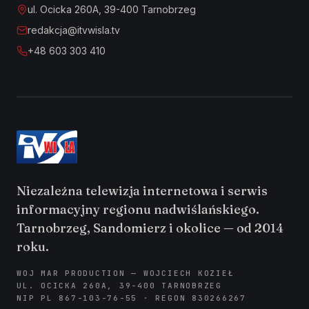
ul. Ocicka 260A, 39-400 Tarnobrzeg
redakcja@itvwisla.tv
+48 603 303 410
Niezależna telewizja internetowa i serwis
informacyjny regionu nadwiślańskiego.
Tarnobrzeg, Sandomierz i okolice — od 2014
roku.
WOJ MAR PRODUCTION — WOJCIECH KOZIEŁ
UL. OCICKA 260A, 39-400 TARNOBRZEG
NIP PL 867-103-76-55 · REGON 830266267