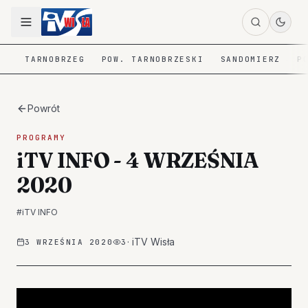
TARNOBRZEG
POW. TARNOBRZESKI
SANDOMIERZ
P
Powrót
PROGRAMY
iTV INFO - 4 WRZEŚNIA
2020
#
iTV INFO
·
iTV Wisła
3 WRZEŚNIA 2020
3