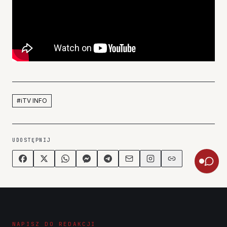
#
iTV INFO
UDOSTĘPNIJ
NAPISZ DO REDAKCJI