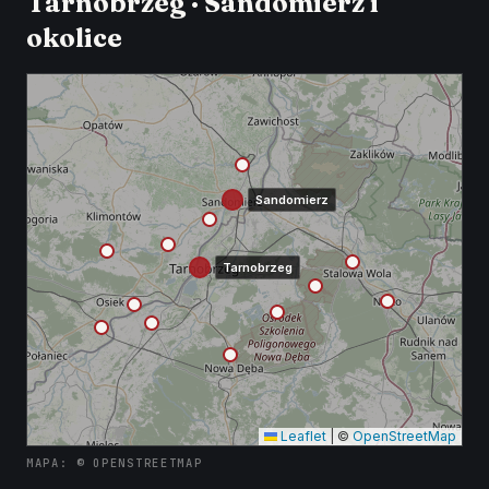
Tarnobrzeg · Sandomierz i
okolice
Sandomierz
Tarnobrzeg
Leaflet
|
©
OpenStreetMap
MAPA: © OPENSTREETMAP