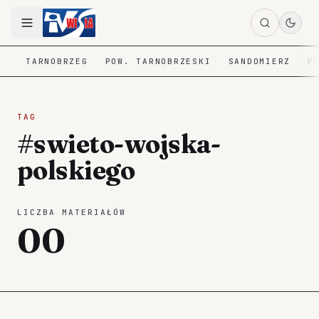
TARNOBRZEG
POW. TARNOBRZESKI
SANDOMIERZ
P
TAG
#swieto-wojska-
polskiego
LICZBA MATERIAŁÓW
00