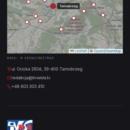
Tarnobrzeg
Leaflet
|
©
OpenStreetMap
MAPA: © OPENSTREETMAP
ul. Ocicka 260A, 39-400 Tarnobrzeg
redakcja@itvwisla.tv
+48 603 303 410