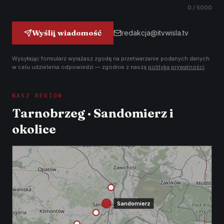
0
/ 5000
Wyślij wiadomość
redakcja@itvwisla.tv
Wysyłając formularz wyrażasz zgodę na przetwarzanie podanych danych
w celu udzielenia odpowiedzi — zgodnie z naszą
polityką prywatności
.
NASZ REGION
Tarnobrzeg · Sandomierz i
okolice
Sandomierz