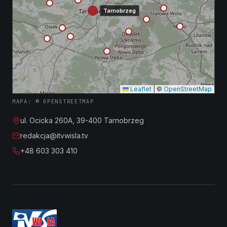
Tarnobrzeg
Leaflet
|
©
OpenStreetMap
MAPA: © OPENSTREETMAP
ul. Ocicka 260A, 39-400 Tarnobrzeg
redakcja@itvwisla.tv
+48 603 303 410