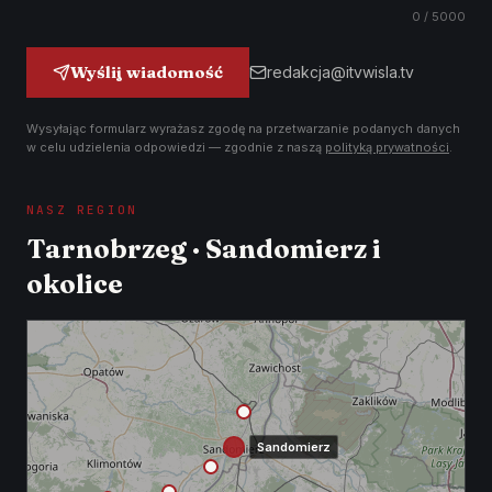
0
/ 5000
Wyślij wiadomość
redakcja@itvwisla.tv
Wysyłając formularz wyrażasz zgodę na przetwarzanie podanych danych
w celu udzielenia odpowiedzi — zgodnie z naszą
polityką prywatności
.
NASZ REGION
Tarnobrzeg · Sandomierz i
okolice
Sandomierz