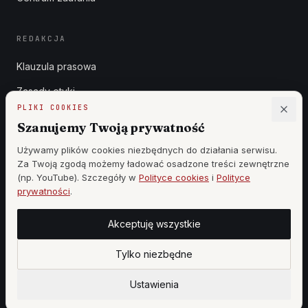
REDAKCJA
Klauzula prasowa
Zasady etyki
PLIKI COOKIES
Zgłoszenia DSA
Szanujemy Twoją prywatność
Reklama
Używamy plików cookies niezbędnych do działania serwisu.
Za Twoją zgodą możemy ładować osadzone treści zewnętrzne
Cennik
(np. YouTube). Szczegóły w
Polityce cookies
i
Polityce
prywatności
.
Akceptuję wszystkie
©
2026
WSZYSTKIE PRAWA ZASTRZEŻONE —
WOJ MAR PRODUCTION
·
WOJCIECH KOZIEŁ
Tylko niezbędne
|
DESIGN BY
StronyzAI.pl
Ustawienia cookies
PANEL REDAKCJI
Ustawienia