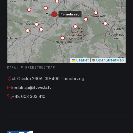
Tarnobrzeg
Leaflet
|
©
OpenStreetMap
MAPA: © OPENSTREETMAP
ul. Ocicka 260A, 39-400 Tarnobrzeg
redakcja@itvwisla.tv
+48 603 303 410