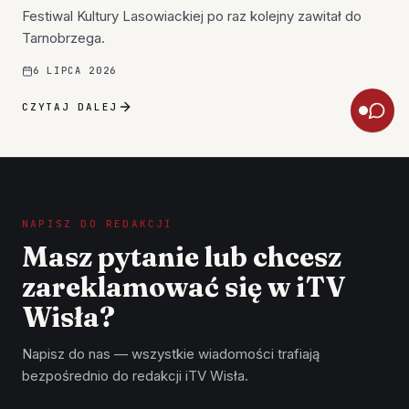
Festiwal Kultury Lasowiackiej po raz kolejny zawitał do
Tarnobrzega.
6 LIPCA 2026
CZYTAJ DALEJ
NAPISZ DO REDAKCJI
Masz pytanie lub chcesz
zareklamować się w iTV
Wisła?
Napisz do nas — wszystkie wiadomości trafiają
bezpośrednio do redakcji iTV Wisła.