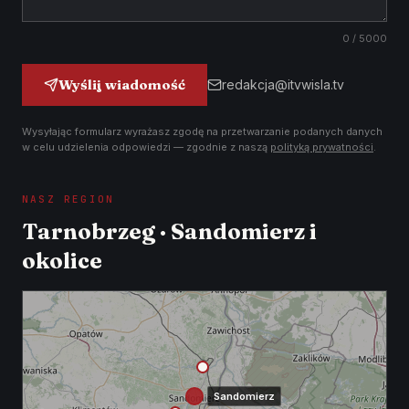
0
/ 5000
Wyślij wiadomość
redakcja@itvwisla.tv
Wysyłając formularz wyrażasz zgodę na przetwarzanie podanych danych
w celu udzielenia odpowiedzi — zgodnie z naszą
polityką prywatności
.
NASZ REGION
Tarnobrzeg · Sandomierz i
okolice
Sandomierz