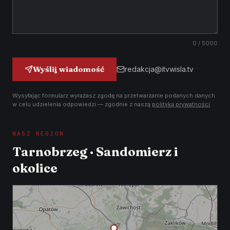
0
/ 5000
Wyślij wiadomość
redakcja@itvwisla.tv
Wysyłając formularz wyrażasz zgodę na przetwarzanie podanych danych
w celu udzielenia odpowiedzi — zgodnie z naszą
polityką prywatności
.
NASZ REGION
Tarnobrzeg · Sandomierz i
okolice