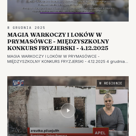
8 GRUDNIA 2025
MAGIA WARKOCZY I LOKÓW W
PRYMASÓWCE - MIĘDZYSZKOLNY
KONKURS FRYZJERSKI - 4.12.2025
MAGIA WARKOCZY I LOKÓW W PRYMASÓWCE -
MIĘDZYSZKOLNY KONKURS FRYZJERSKI - 4.12.2025 4 grudnia
2025 r. w Zespole Szkół Nr1 w Tarnobrzegu odbył się
Międzyszkolny Konkurs Fryzjerski pod patronatem Prezydenta
Miasta Tarnobrzega Łukasza Nowaka. H…
W REGIONIE