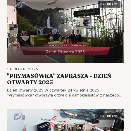
PROGRAMY
14 MAJA 2025
"PRYMASÓWKA" ZAPRASZA - DZIEŃ
OTWARTY 2025
Dzień Otwarty 2025 W czwartek 24 kwietnia 2025
"Prymasówka" otworzyła drzwi dla ósmoklasistów z naszego
regionu. Nauczyciele i uczniowie Zespołu Szkół Nr 1 w
Tarnobrzegu pokazali nowoczesne sale lekcyjne, dobrze
wyposażone pracownie zawodow…
PROGRAMY