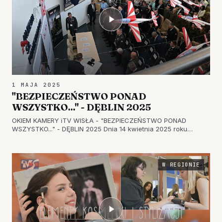
1 MAJA 2025
"BEZPIECZEŃSTWO PONAD
WSZYSTKO..." - DĘBLIN 2025
OKIEM KAMERY iTV WISŁA - "BEZPIECZEŃSTWO PONAD
WSZYSTKO..." - DĘBLIN 2025 Dnia 14 kwietnia 2025 roku
uczniowie klas stewardess Zespołu Szkół Nr 1 w Tarnobrzegu,
pod opieką dyrektora szkoły Pana dr Marcina Pilarskiego oraz
wychowawców Pani B…
W REGIONIE