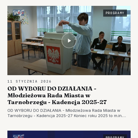
w Tarnobrzegu włączyli się w akcję charytatywną pn.
"KOLĘDOWANIE Z PRYMASÓWKĄ".…
PROGRAMY
11 STYCZNIA 2026
OD WYBORU DO DZIAŁANIA -
Młodzieżowa Rada Miasta w
Tarnobrzegu - Kadencja 2025-27
OD WYBORU DO DZIAŁANIA - Młodzieżowa Rada Miasta w
Tarnobrzegu - Kadencja 2025-27 Koniec roku 2025 to m.in.
wybory do Młodzieżowej Rady Miasta w tarnobrzeskich
szkołach. [caption id="attachment_58074" align="alignnone"
width="696"] Młodzież…
PROGRAMY