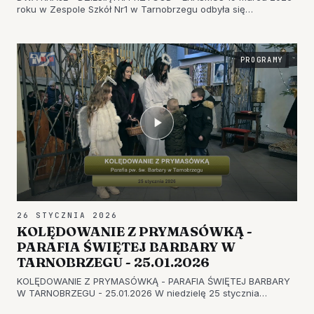
roku w Zespole Szkół Nr1 w Tarnobrzegu odbyła się
Konferencja podsumowująca realizację projektu Programu
Erasmus+, a także mobilności uczniów i nauczycieli - Cypr,
Chorwacja, Malta. Koo…
PROGRAMY
26 STYCZNIA 2026
KOLĘDOWANIE Z PRYMASÓWKĄ -
PARAFIA ŚWIĘTEJ BARBARY W
TARNOBRZEGU - 25.01.2026
KOLĘDOWANIE Z PRYMASÓWKĄ - PARAFIA ŚWIĘTEJ BARBARY
W TARNOBRZEGU - 25.01.2026 W niedzielę 25 stycznia
uczniowie i nauczyciele z Zespołu Szkół Nr 1 "PRYMASÓWKA"