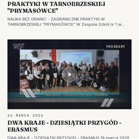
PRAKTYKI W TARNOBRZESKIEJ
"PRYMASÓWCE"
NAUKA BEZ GRANIC - ZAGRANICZNE PRAKTYKI W
TARNOBRZESKIEJ "PRYMASÓWCE" W Zespole Szkół nr 1 w
Tarnobrzegu podsumowano realizację kolejnego projektu w
ramach programu Erasmus+. Tym razem uczniowie oraz
nauczyciele brali udział w zagranicznych…
PROGRAMY
24 MARCA 2026
DWA KRAJE - DZIESIĄTKI PRZYGÓD -
ERASMUS
DWA KRAJE - DZIESIĄTKI PRZYGÓD - ERASMUS 19 marca 2026