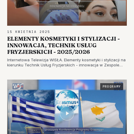
15 KWIETNIA 2025
ELEMENTY KOSMETYKI I STYLIZACJI -
INNOWACJA, TECHNIK USŁUG
FRYZJERSKICH - 2025/2026
Internetowa Telewizja WISŁA. Elementy kosmetyki i stylizacji na
kierunku Technik Usług Fryzjerskich - innowacja w Zespole
Szkół Nr 1 "PRYMASÓWKA" w Tarnobrzegu. [caption
id="attachment_51495" align="alignnone" width="920"]
Still0410_00009[/…
PROGRAMY