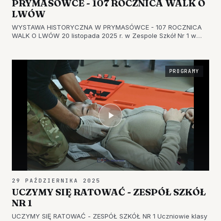
PRYMASÓWCE - 107 ROCZNICA WALK O
LWÓW
WYSTAWA HISTORYCZNA W PRYMASÓWCE - 107 ROCZNICA
WALK O LWÓW 20 listopada 2025 r. w Zespole Szkół Nr 1 w
Tarnobrzegu miała miejsce uroczystość 107 rocznicy
zwycięskich walk o Lwów w latach 1918-1919, 81 Rocznicy
ekspatriacji Polaków z Ziem W…
PROGRAMY
29 PAŹDZIERNIKA 2025
UCZYMY SIĘ RATOWAĆ - ZESPÓŁ SZKÓŁ
NR 1
UCZYMY SIĘ RATOWAĆ - ZESPÓŁ SZKÓŁ NR 1 Uczniowie klasy