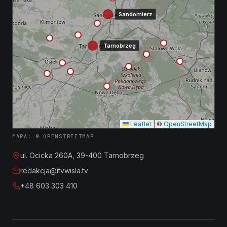
Sandomierz
Tarnobrzeg
Leaflet
|
©
OpenStreetMap
MAPA: © OPENSTREETMAP
ul. Ocicka 260A, 39-400 Tarnobrzeg
redakcja@itvwisla.tv
+48 603 303 410