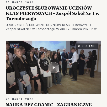
27 MARCA 2026
UROCZYSTE ŚLUBOWANIE UCZNIÓW
KLAS PIERWSZYCH - Zespół Szkół Nr 1 w
Tarnobrzegu
UROCZYSTE ŚLUBOWANIE UCZNIÓW KLAS PIERWSZYCH -
Zespół Szkół Nr 1 w Tarnobrzegu W dniu 26 marca 2026 r. w
Zespole Szkół Nr 1 im. Ks. Kard. Stefana Wyszyńskiego w
Tarnobrzegu odbyła się uroczystość ślubowania klas
pierwszych technikum, w tym…
W REGIONIE
26 MARCA 2026
NAUKA BEZ GRANIC - ZAGRANICZNE