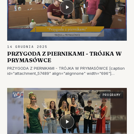
14 GRUDNIA 2025
PRZYGODA Z PIERNIKAMI - TRÓJKA W
PRYMASÓWCE
PRZYGODA Z PIERNIKAMI - TRÓJKA W PRYMASÓWCE [caption
id="attachment_57489" align="alignnone" width="696"]
PRZYGODA Z PIERNIKAMI (1)[/caption] [caption
id="attachment_57490" align="alignnone" width="696"]
PRZYGODA Z PIERNIKAMI (3)[/caption]…
PROGRAMY