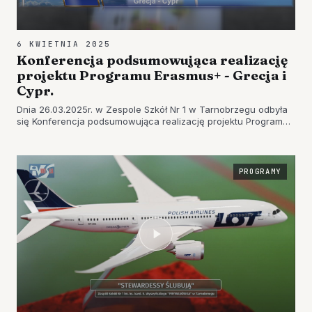
6 KWIETNIA 2025
Konferencja podsumowująca realizację
projektu Programu Erasmus+ - Grecja i
Cypr.
Dnia 26.03.2025r. w Zespole Szkół Nr 1 w Tarnobrzegu odbyła
się Konferencja podsumowująca realizację projektu Programu
Erasmus+ i odbytych mobilności uczniów oraz nauczycieli w
Grecji i na Cyprze. Koordynator projektu p. Małgorzata
Tomczyk…
PROGRAMY