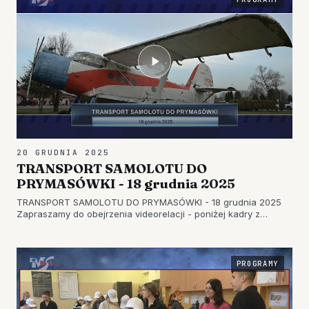
20 GRUDNIA 2025
TRANSPORT SAMOLOTU DO
PRYMASÓWKI - 18 grudnia 2025
TRANSPORT SAMOLOTU DO PRYMASÓWKI - 18 grudnia 2025
Zapraszamy do obejrzenia videorelacji - poniżej kadry z
wydarzenia. [caption id="attachment_57616" align="alignnone"
width="696"] TRANSPORT SAMOLOTU (1)[/caption] [caption
id="attachment_57…
PROGRAMY