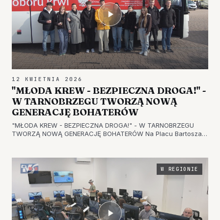
12 KWIETNIA 2026
"MŁODA KREW - BEZPIECZNA DROGA!" -
W TARNOBRZEGU TWORZĄ NOWĄ
GENERACJĘ BOHATERÓW
"MŁODA KREW - BEZPIECZNA DROGA!" - W TARNOBRZEGU
TWORZĄ NOWĄ GENERACJĘ BOHATERÓW Na Placu Bartosza
Głowackiego w Tarnobrzegu odbyła się akcja pod hasłem
"Młoda krew - bezpieczna droga! Nowa generacja bohaterów".
Wydarzenie zostało zorganizo…
W REGIONIE