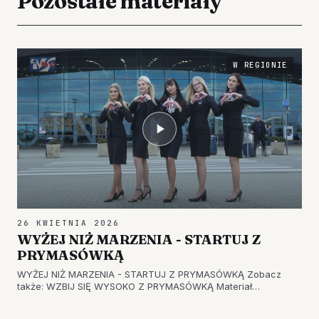
Pozostałe materiały
W REGIONIE
26 KWIETNIA 2026
WYŻEJ NIŻ MARZENIA - STARTUJ Z
PRYMASÓWKĄ
WYŻEJ NIŻ MARZENIA - STARTUJ Z PRYMASÓWKĄ Zobacz
także: WZBIJ SIĘ WYSOKO Z PRYMASÓWKĄ Materiał
zrealizowany na Lotnisku w Jasionce i w Galerii Millenium w
Rzeszowie. Zachęcamy do obejrzenia. CZYTAJ WIĘCEJ -