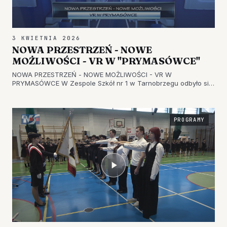
3 KWIETNIA 2026
NOWA PRZESTRZEŃ - NOWE
MOŻLIWOŚCI - VR W "PRYMASÓWCE"
NOWA PRZESTRZEŃ - NOWE MOŻLIWOŚCI - VR W
PRYMASÓWCE W Zespole Szkół nr 1 w Tarnobrzegu odbyło się
uroczyste otwarcie nowoczesnej sali VR, któremu
przyświecało motto: "Nowa przestrzeń - nowe możliwości".
Pracownia powstała dzięki dofinansowa…
PROGRAMY