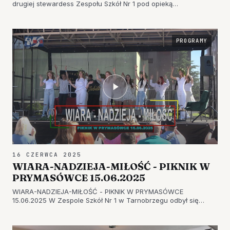
drugiej stewardess Zespołu Szkół Nr 1 pod opieką
wychowawcy p. Beaty Furtak oraz p. Anny Baran uczestniczyli
w ciekawym szkoleniu Towarzystwa Edukacji Strzeleckiej
odbywającym się na st…
PROGRAMY
16 CZERWCA 2025
WIARA-NADZIEJA-MIŁOŚĆ - PIKNIK W
PRYMASÓWCE 15.06.2025
WIARA-NADZIEJA-MIŁOŚĆ - PIKNIK W PRYMASÓWCE
15.06.2025 W Zespole Szkół Nr 1 w Tarnobrzegu odbył się
piknik zwieńczający Marsz dla Życia i Rodziny, w którym licznie
uczestniczyli mieszkańcy Tarnobrzega manifestujący poparcie
dla wartości rod…