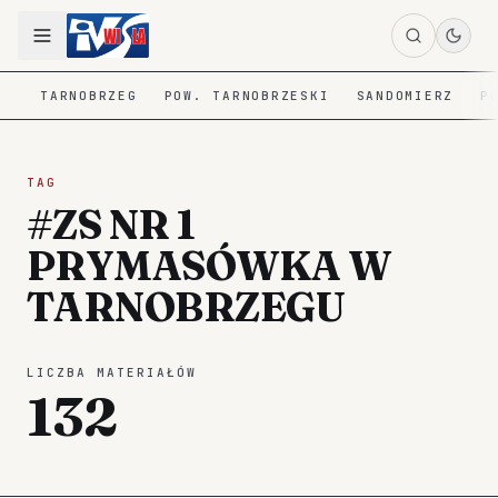
TARNOBRZEG
POW. TARNOBRZESKI
SANDOMIERZ
P
TAG
#ZS NR 1
PRYMASÓWKA W
TARNOBRZEGU
LICZBA MATERIAŁÓW
132