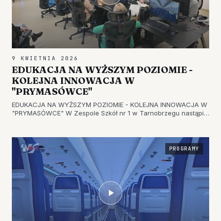
9 KWIETNIA 2026
EDUKACJA NA WYŻSZYM POZIOMIE -
KOLEJNA INNOWACJA W
"PRYMASÓWCE"
EDUKACJA NA WYŻSZYM POZIOMIE - KOLEJNA INNOWACJA W
"PRYMASÓWCE" W Zespole Szkół nr 1 w Tarnobrzegu nastąpiło
uroczyste otwarcie nowoczesnej pracowni VR. Projekt
zrealizowano dzięki dofinansowaniu pozyskanemu z programu
Fundusze Europejskie…
PROGRAMY