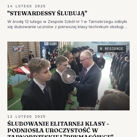
14 LUTEGO 2025
"STEWARDESSY ŚLUBUJĄ"
W środę 12 lutego w Zespole Szkół nr 1 w Tarnobrzegu odbyło
się ślubowanie uczniów z pierwszej klasy technikum obsługi
pasażerów w przewozach lotniczych, morskich i lądowych.
Swoją naukę w elitarnej klasie rozpoczęło 22 osoby. To
sztandarow…
W REGIONIE
13 LUTEGO 2025
ŚLUBOWANIE ELITARNEJ KLASY -
PODNIOSŁA UROCZYSTOŚĆ W