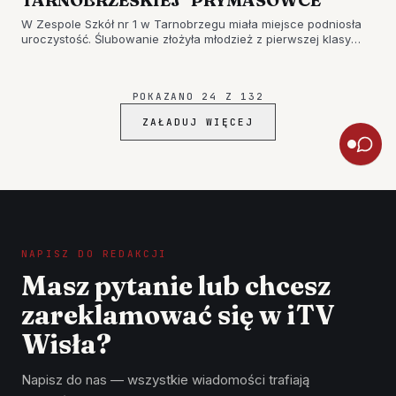
TARNOBRZESKIEJ "PRYMASÓWCE"
W Zespole Szkół nr 1 w Tarnobrzegu miała miejsce podniosła
uroczystość. Ślubowanie złożyła młodzież z pierwszej klasy
technikum obsługi pasażerów w przewozach lotniczych,
morskich i lądowych. To jedyny tego typu kierunek w Polsce i
prawdziw…
POKAZANO
24
Z
132
ZAŁADUJ WIĘCEJ
NAPISZ DO REDAKCJI
Masz pytanie lub chcesz
zareklamować się w iTV
Wisła?
Napisz do nas — wszystkie wiadomości trafiają