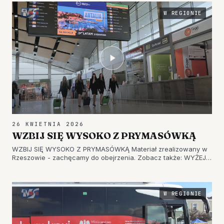
Zespół Szkół Nr 1 w Tarnobrzegu O…
W REGIONIE
26 KWIETNIA 2026
WZBIJ SIĘ WYSOKO Z PRYMASÓWKĄ
WZBIJ SIĘ WYSOKO Z PRYMASÓWKĄ Materiał zrealizowany w
Rzeszowie - zachęcamy do obejrzenia. Zobacz także: WYŻEJ
NIŻ MARZENIA – STARTUJ Z PRYMASÓWKĄ CZYTAJ WIĘCEJ -
Zespół Szkół Nr 1 w Tarnobrzegu Oglądaj na kanale You Tube -
iTV WISŁA
W REGIONIE