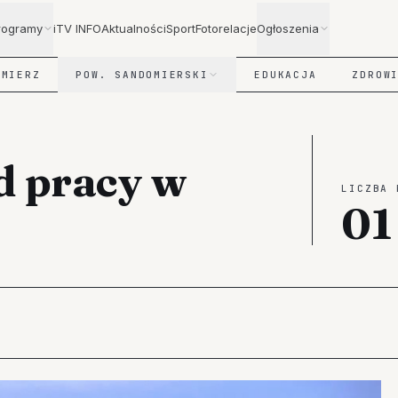
rogramy
iTV INFO
Aktualności
Sport
Fotorelacje
Ogłoszenia
OMIERZ
POW. SANDOMIERSKI
EDUKACJA
ZDROW
d pracy w
LICZBA 
01