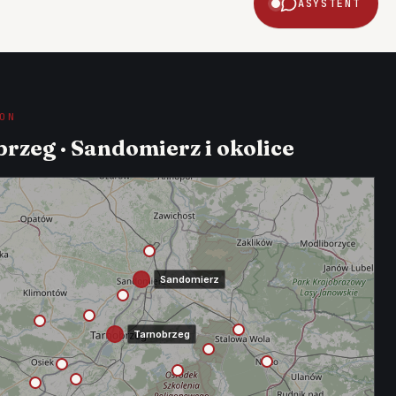
ASYSTENT
ON
rzeg · Sandomierz i okolice
Sandomierz
Tarnobrzeg