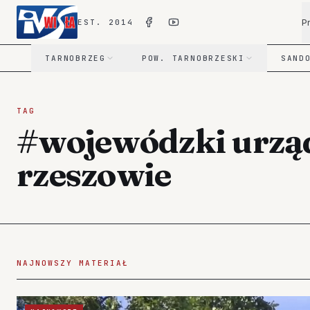
P
EST. 2014
TARNOBRZEG
POW. TARNOBRZESKI
SAND
TAG
#wojewódzki urzą
rzeszowie
NAJNOWSZY MATERIAŁ