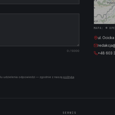
MAPA: © OP
ul. Ocick
redakcja@i
0
/ 5000
+48 603 
lu udzielenia odpowiedzi — zgodnie z naszą
polityką
SERWIS