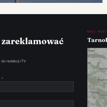
NASZ REGI
z zareklamować
Tarnob
 do redakcji iTV
 *