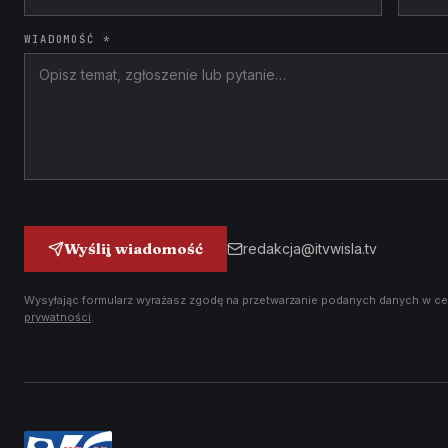
WIADOMOŚĆ *
Wyślij wiadomość
redakcja@itvwisla.tv
Wysyłając formularz wyrażasz zgodę na przetwarzanie podanych danych w ce
prywatności
.