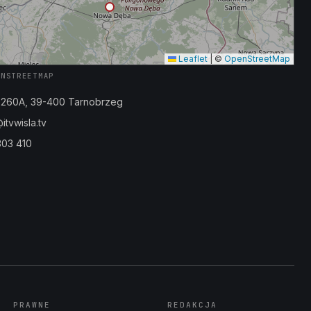
Leaflet
|
©
OpenStreetMap
ENSTREETMAP
a 260A, 39-400 Tarnobrzeg
tvwisla.tv
303 410
PRAWNE
REDAKCJA