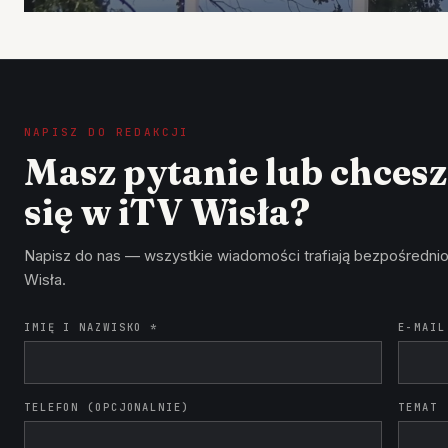
NAPISZ DO REDAKCJI
Masz pytanie lub chces
się w iTV Wisła?
Napisz do nas — wszystkie wiadomości trafiają bezpośrednio
Wisła.
IMIĘ I NAZWISKO *
E-MAIL
TELEFON (OPCJONALNIE)
TEMAT