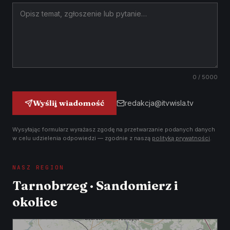
0
/ 5000
Wyślij wiadomość
redakcja@itvwisla.tv
Wysyłając formularz wyrażasz zgodę na przetwarzanie podanych danych
w celu udzielenia odpowiedzi — zgodnie z naszą
polityką prywatności
.
NASZ REGION
Tarnobrzeg · Sandomierz i
okolice