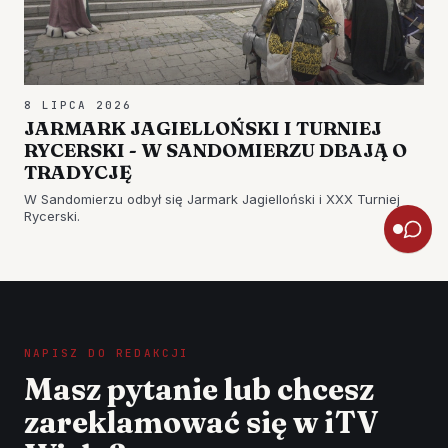
8 LIPCA 2026
JARMARK JAGIELLOŃSKI I TURNIEJ
RYCERSKI - W SANDOMIERZU DBAJĄ O
TRADYCJĘ
W Sandomierzu odbył się Jarmark Jagielloński i XXX Turniej
Rycerski.
NAPISZ DO REDAKCJI
Masz pytanie lub chcesz
zareklamować się w iTV