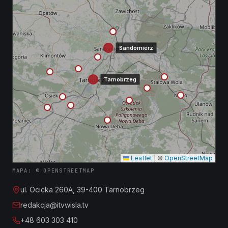
Sandomierz
Tarnobrzeg
Leaflet
|
©
OpenStreetMap
MAPA: © OPENSTREETMAP
ul. Ocicka 260A, 39-400 Tarnobrzeg
redakcja@itvwisla.tv
+48 603 303 410