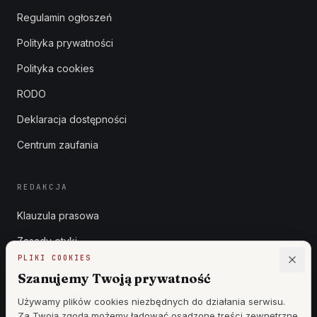
Regulamin ogłoszeń
Polityka prywatności
Polityka cookies
RODO
Deklaracja dostępności
Centrum zaufania
REDAKCJA
Klauzula prasowa
Zasady etyki
PLIKI COOKIES
Zgłoszenia DSA
Szanujemy Twoją prywatność
Reklama
Używamy plików cookies niezbędnych do działania serwisu.
Za Twoją zgodą możemy ładować osadzone treści zewnętrzne