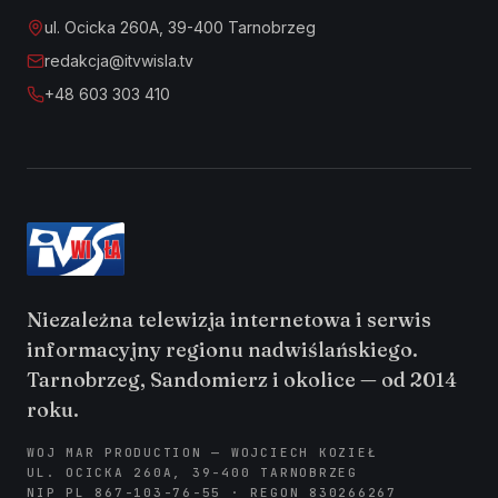
ul. Ocicka 260A, 39-400 Tarnobrzeg
redakcja@itvwisla.tv
+48 603 303 410
Niezależna telewizja internetowa i serwis
informacyjny regionu nadwiślańskiego.
Tarnobrzeg, Sandomierz i okolice — od 2014
roku.
WOJ MAR PRODUCTION — WOJCIECH KOZIEŁ
UL. OCICKA 260A, 39-400 TARNOBRZEG
NIP PL 867-103-76-55 · REGON 830266267