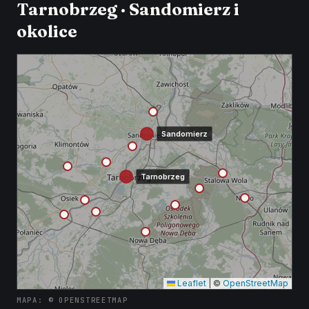
Tarnobrzeg · Sandomierz i
okolice
Sandomierz
Tarnobrzeg
Leaflet
|
©
OpenStreetMap
MAPA: © OPENSTREETMAP