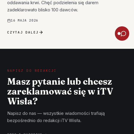
oddawania krwi. Chęć podzielenia się darem
zadeklarowało blisko 100 dawców.
16 MAJA 2026
CZYTAJ DALEJ
NAPISZ DO REDAKCJI
Masz pytanie lub chcesz
zareklamować się w iTV
Wisła?
Napisz do nas — wszystkie wiadomości trafiają
bezpośrednio do redakcji iTV Wisła.