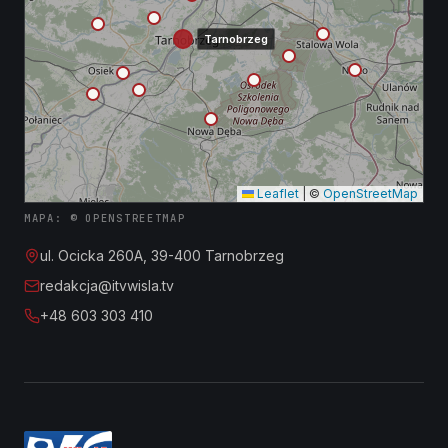
Tarnobrzeg
Leaflet
|
©
OpenStreetMap
MAPA: © OPENSTREETMAP
ul. Ocicka 260A, 39-400 Tarnobrzeg
redakcja@itvwisla.tv
+48 603 303 410