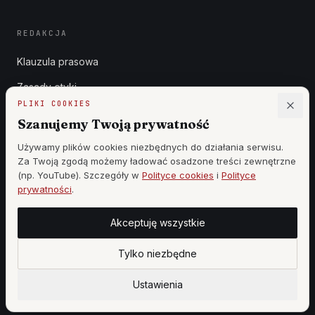
REDAKCJA
Klauzula prasowa
Zasady etyki
PLIKI COOKIES
Zgłoszenia DSA
Szanujemy Twoją prywatność
Reklama
Używamy plików cookies niezbędnych do działania serwisu.
Za Twoją zgodą możemy ładować osadzone treści zewnętrzne
Cennik
(np. YouTube). Szczegóły w
Polityce cookies
i
Polityce
prywatności
.
Akceptuję wszystkie
©
2026
WSZYSTKIE PRAWA ZASTRZEŻONE —
WOJ MAR PRODUCTION
·
WOJCIECH KOZIEŁ
Tylko niezbędne
|
DESIGN BY
StronyzAI.pl
Ustawienia cookies
PANEL REDAKCJI
Ustawienia