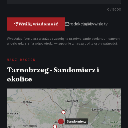
0
/ 5000
Wyślij wiadomość
redakcja@itvwisla.tv
Wysyłając formularz wyrażasz zgodę na przetwarzanie podanych danych
w celu udzielenia odpowiedzi — zgodnie z naszą
polityką prywatności
.
NASZ REGION
Tarnobrzeg · Sandomierz i
okolice
Sandomierz