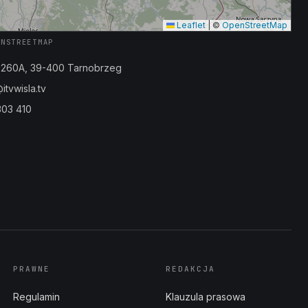
Leaflet
|
©
OpenStreetMap
ENSTREETMAP
a 260A, 39-400 Tarnobrzeg
tvwisla.tv
303 410
PRAWNE
REDAKCJA
Regulamin
Klauzula prasowa