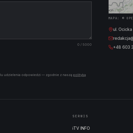
MAPA: © OP
ul. Ocick
redakcja@i
0
/ 5000
+48 603 
lu udzielenia odpowiedzi — zgodnie z naszą
polityką
SERWIS
iTV INFO