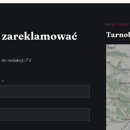
NASZ REGI
z zareklamować
Tarnob
 do redakcji iTV
 *