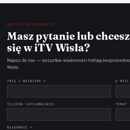
NAPISZ DO REDAKCJI
Masz pytanie lub chces
się w iTV Wisła?
Napisz do nas — wszystkie wiadomości trafiają bezpośrednio
Wisła.
IMIĘ I NAZWISKO *
E-MAIL
TELEFON (OPCJONALNIE)
TEMAT
WIADOMOŚĆ *