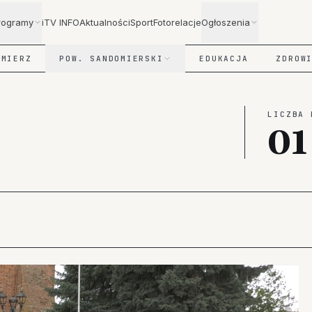
rogramy
iTV INFO
Aktualności
Sport
Fotorelacje
Ogłoszenia
OMIERZ
POW. SANDOMIERSKI
EDUKACJA
ZDROW
LICZBA 
01