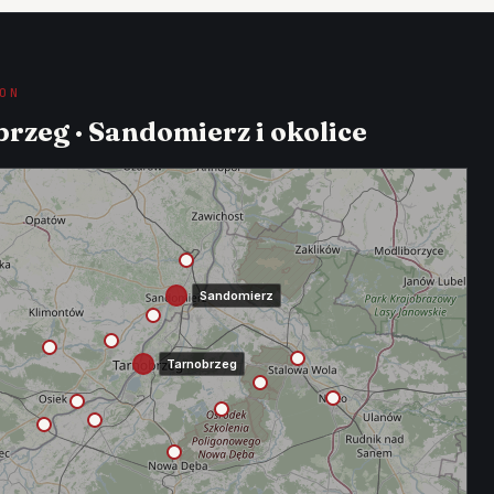
ON
rzeg · Sandomierz i okolice
Sandomierz
Tarnobrzeg