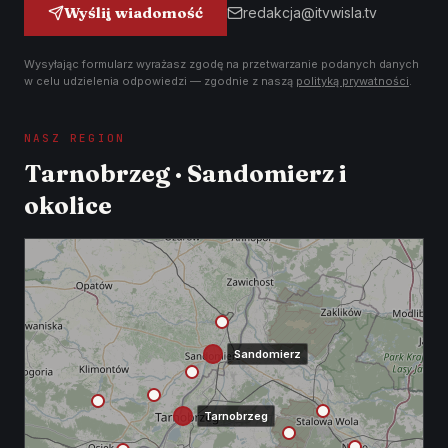
Wyślij wiadomość
redakcja@itvwisla.tv
Wysyłając formularz wyrażasz zgodę na przetwarzanie podanych danych
w celu udzielenia odpowiedzi — zgodnie z naszą
polityką prywatności
.
NASZ REGION
Tarnobrzeg · Sandomierz i
okolice
Sandomierz
Tarnobrzeg