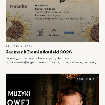
28 LIPCA 2026
Jarmark Dominikański 2026
Folkowy, muzyczny i charytatywny Jarmark
Dominikański{target=blank} Biżuteria, zioła, zabawki, oscypki,
miody… Bardzo szeroki będzie wybór artykułów, które już…
WYDARZENIA