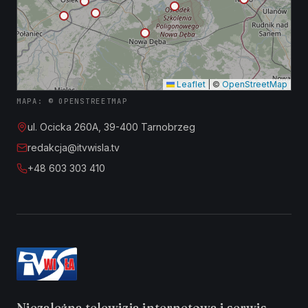
Leaflet
|
©
OpenStreetMap
MAPA: © OPENSTREETMAP
ul. Ocicka 260A, 39-400 Tarnobrzeg
redakcja@itvwisla.tv
+48 603 303 410
Niezależna telewizja internetowa i serwis