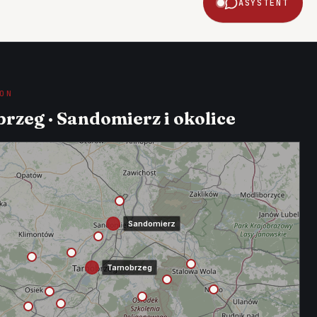
ASYSTENT
ON
rzeg · Sandomierz i okolice
Sandomierz
Tarnobrzeg