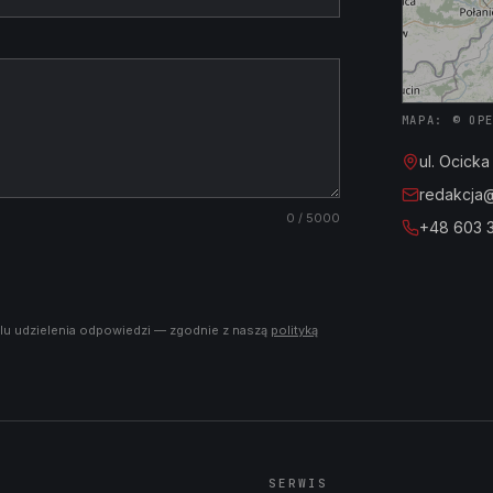
MAPA: © OP
ul. Ocick
redakcja@i
0
/ 5000
+48 603 
lu udzielenia odpowiedzi — zgodnie z naszą
polityką
SERWIS