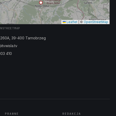
Leaflet
|
©
OpenStreetMap
ENSTREETMAP
a 260A, 39-400 Tarnobrzeg
tvwisla.tv
303 410
PRAWNE
REDAKCJA