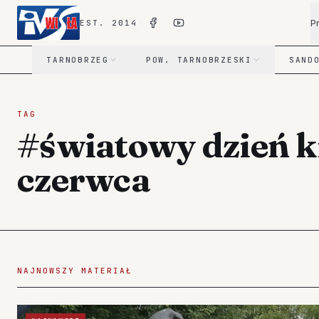
P
EST. 2014
TARNOBRZEG
POW. TARNOBRZESKI
SAND
TAG
#światowy dzień 
czerwca
NAJNOWSZY MATERIAŁ