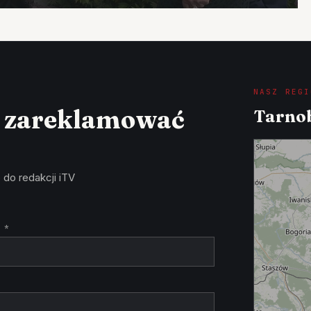
NASZ REGI
z zareklamować
Tarnob
 do redakcji iTV
 *