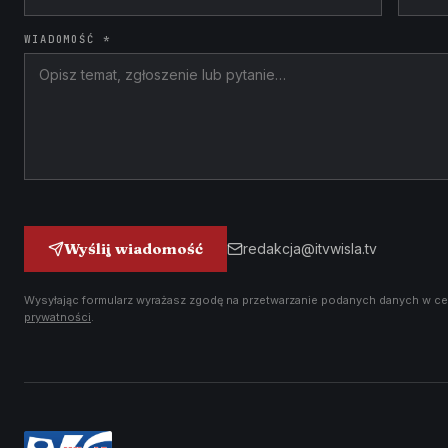
WIADOMOŚĆ *
Wyślij wiadomość
redakcja@itvwisla.tv
Wysyłając formularz wyrażasz zgodę na przetwarzanie podanych danych w ce
prywatności
.