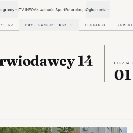
rogramy
iTV INFO
Aktualności
Sport
Fotorelacje
Ogłoszenia
OMIERZ
POW. SANDOMIERSKI
EDUKACJA
ZDROW
krwiodawcy 14
LICZBA 
01