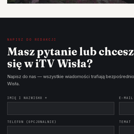
NAPISZ DO REDAKCJI
Masz pytanie lub chces
się w iTV Wisła?
Napisz do nas — wszystkie wiadomości trafiają bezpośrednio
Wisła.
IMIĘ I NAZWISKO *
E-MAIL
TELEFON (OPCJONALNIE)
TEMAT