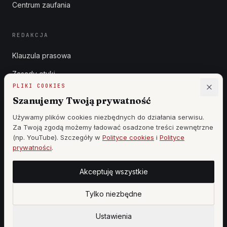
Centrum zaufania
REDAKCJA
Klauzula prasowa
Zasady etyki
PLIKI COOKIES
Zgłoszenia DSA
Szanujemy Twoją prywatność
Reklama
Używamy plików cookies niezbędnych do działania serwisu.
Za Twoją zgodą możemy ładować osadzone treści zewnętrzne
Cennik
(np. YouTube). Szczegóły w
Polityce cookies
i
Polityce
prywatności
.
Akceptuję wszystkie
©
2026
WSZYSTKIE PRAWA ZASTRZEŻONE —
WOJ MAR PRODUCTION
·
WOJCIECH KOZIEŁ
Tylko niezbędne
|
DESIGN BY
StronyzAI.pl
Ustawienia cookies
PANEL REDAKCJI
Ustawienia