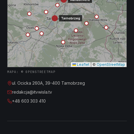
Tarnobrzeg
Leaflet
|
©
OpenStreetMap
MAPA: © OPENSTREETMAP
ul. Ocicka 260A, 39-400 Tarnobrzeg
redakcja@itvwisla.tv
+48 603 303 410