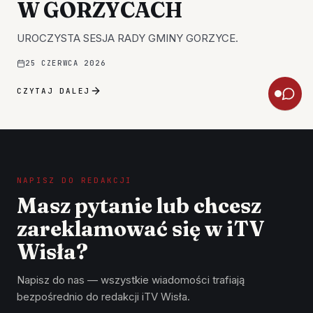
W GORZYCACH
UROCZYSTA SESJA RADY GMINY GORZYCE.
25 CZERWCA 2026
CZYTAJ DALEJ
NAPISZ DO REDAKCJI
Masz pytanie lub chcesz
zareklamować się w iTV
Wisła?
Napisz do nas — wszystkie wiadomości trafiają
bezpośrednio do redakcji iTV Wisła.