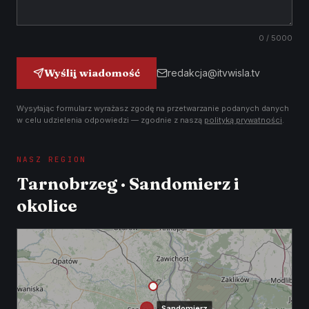
0
/ 5000
Wyślij wiadomość
redakcja@itvwisla.tv
Wysyłając formularz wyrażasz zgodę na przetwarzanie podanych danych
w celu udzielenia odpowiedzi — zgodnie z naszą
polityką prywatności
.
NASZ REGION
Tarnobrzeg · Sandomierz i
okolice
Sandomierz