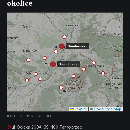
okolice
Sandomierz
Tarnobrzeg
Leaflet
|
©
OpenStreetMap
MAPA: © OPENSTREETMAP
ul. Ocicka 260A, 39-400 Tarnobrzeg