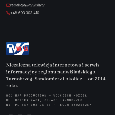
redakcja@itvwisla.tv
+48 603 303 410
Niezależna telewizja internetowa i serwis
informacyjny regionu nadwiślańskiego.
Tarnobrzeg, Sandomierz i okolice — od 2014
roku.
WOJ MAR PRODUCTION — WOJCIECH KOZIEŁ
UL. OCICKA 260A, 39-400 TARNOBRZEG
NIP PL 867-103-76-55 · REGON 830266267