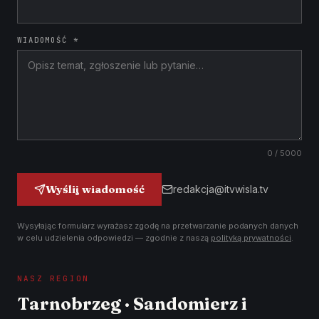
WIADOMOŚĆ *
0
/ 5000
Wyślij wiadomość
redakcja@itvwisla.tv
Wysyłając formularz wyrażasz zgodę na przetwarzanie podanych danych
w celu udzielenia odpowiedzi — zgodnie z naszą
polityką prywatności
.
NASZ REGION
Tarnobrzeg · Sandomierz i