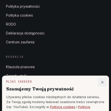
Polityka prywatności
Polityka cookies
RODO
Deklaracja dostępności
Centrum zaufania
REDAKCJA
Klauzula prasowa
Zasady etyki
PLIKI COOKIES
Zgłoszenia DSA
Szanujemy Twoją prywatność
Reklama
Używamy plików cookies niezbędnych do działania serwisu.
Za Twoją zgodą możemy ładować osadzone treści zewnętrzne
Cennik
(np. YouTube). Szczegóły w
Polityce cookies
i
Polityce