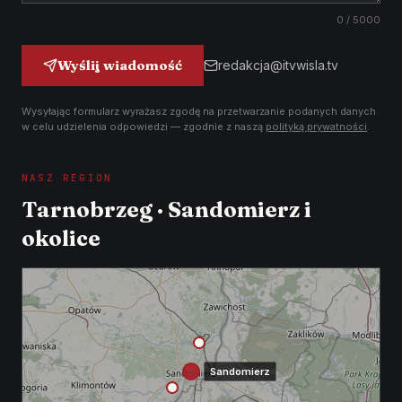
0
/ 5000
Wyślij wiadomość
redakcja@itvwisla.tv
Wysyłając formularz wyrażasz zgodę na przetwarzanie podanych danych
w celu udzielenia odpowiedzi — zgodnie z naszą
polityką prywatności
.
NASZ REGION
Tarnobrzeg · Sandomierz i
okolice
Sandomierz