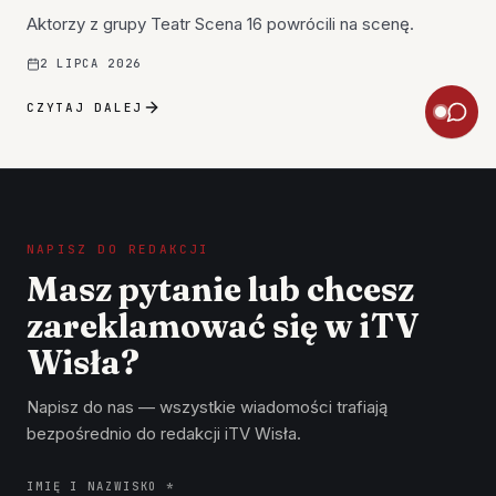
Aktorzy z grupy Teatr Scena 16 powrócili na scenę.
2 LIPCA 2026
CZYTAJ DALEJ
NAPISZ DO REDAKCJI
Masz pytanie lub chcesz
zareklamować się w iTV
Wisła?
Napisz do nas — wszystkie wiadomości trafiają
bezpośrednio do redakcji iTV Wisła.
IMIĘ I NAZWISKO *