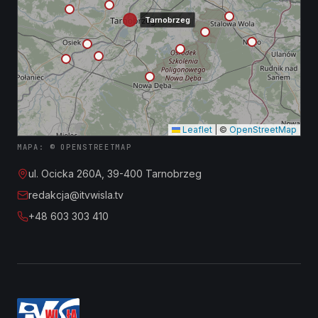
Tarnobrzeg
Leaflet
|
©
OpenStreetMap
MAPA: © OPENSTREETMAP
ul. Ocicka 260A, 39-400 Tarnobrzeg
redakcja@itvwisla.tv
+48 603 303 410