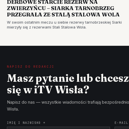
DERBOWE STARCIE REZERW NA
ZWIERZYŃCU – SIARKA TARNOBRZEG
PRZEGRAŁA ZE STALĄ STALOWA WOLA
W swoim ostatnim meczu u siebie rezerwy tarnobrzeskiej Siarki
mierzyły się z rezerwami Stali Stalowa Wola.
NAPISZ DO REDAKCJI
Masz pytanie lub chces
się w iTV Wisła?
Napisz do nas — wszystkie wiadomości trafiają bezpośrednio
Wisła.
IMIĘ I NAZWISKO *
E-MAIL