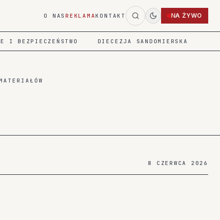
NA ŻYWO
O NAS
REKLAMA
KONTAKT
IE I BEZPIECZEŃSTWO
DIECEZJA SANDOMIERSKA
MATERIAŁÓW
2
8 CZERWCA 2026