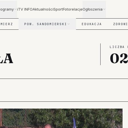
rogramy
iTV INFO
Aktualności
Sport
Fotorelacje
Ogłoszenia
OMIERZ
POW. SANDOMIERSKI
EDUKACJA
ZDROW
LICZBA 
ŁA
0