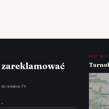
NASZ REGI
z zareklamować
Tarnob
 do redakcji iTV
 *