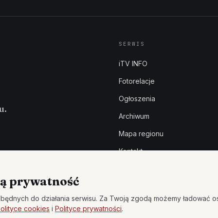
SERWIS
iTV INFO
Fotorelacje
Ogłoszenia
u.
Archiwum
Mapa regionu
Kontakt
ą prywatność
będnych do działania serwisu. Za Twoją zgodą możemy ładować o
olityce cookies
i
Polityce prywatności
.