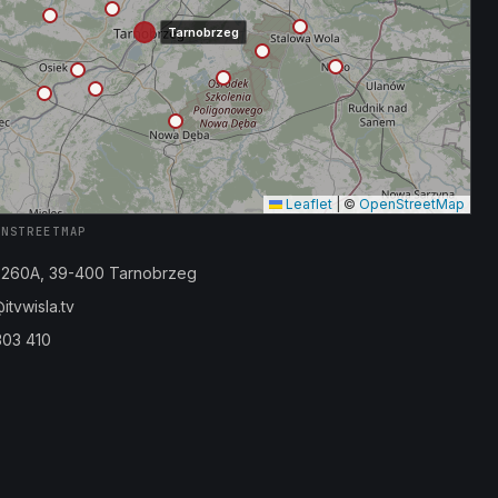
Tarnobrzeg
Leaflet
|
©
OpenStreetMap
ENSTREETMAP
a 260A, 39-400 Tarnobrzeg
tvwisla.tv
303 410