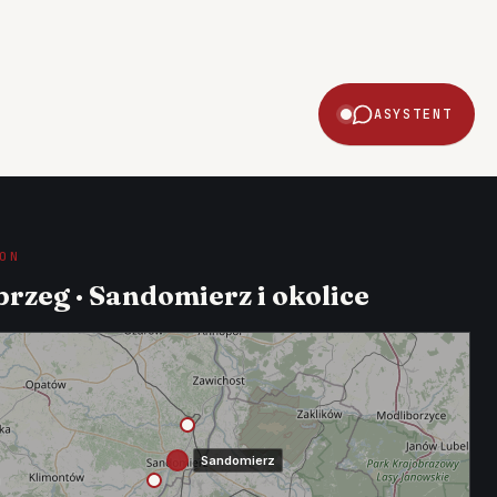
ASYSTENT
ON
rzeg · Sandomierz i okolice
Sandomierz