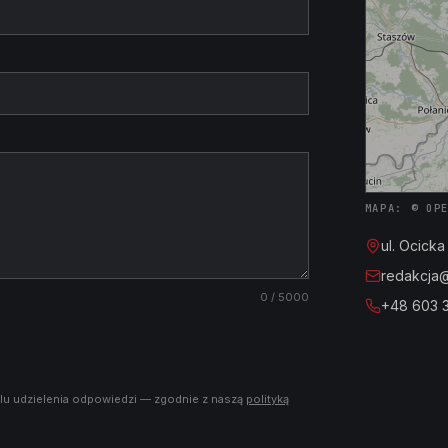
MAPA: © OP
ul. Ocick
redakcja@i
0
/ 5000
+48 603 
lu udzielenia odpowiedzi — zgodnie z naszą
polityką