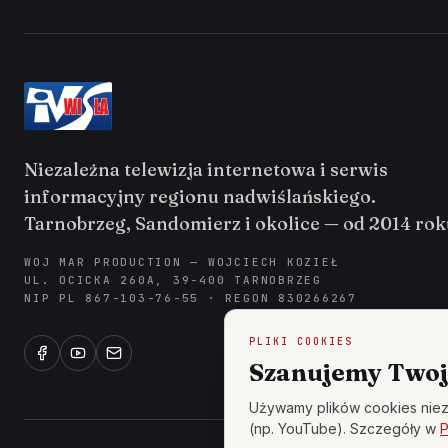
Niezależna telewizja internetowa i serwis
informacyjny regionu nadwiślańskiego.
Tarnobrzeg, Sandomierz i okolice — od 2014 rok
WOJ MAR PRODUCTION — WOJCIECH KOZIEŁ
UL. OCICKA 260A, 39-400 TARNOBRZEG
NIP PL 867-103-76-55 · REGON 830266267
PLIKI COOKIES
Szanujemy Twoj
Używamy plików cookies niez
(np. YouTube). Szczegóły w
P