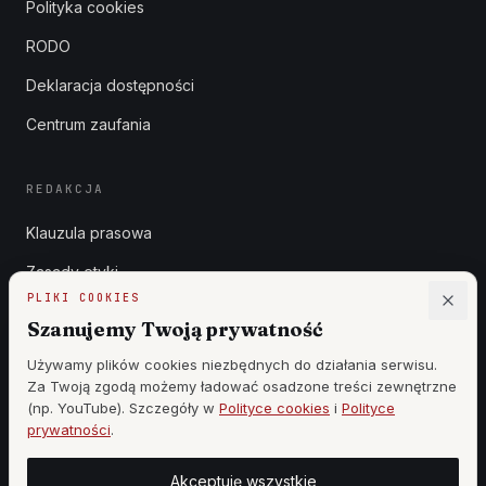
Polityka cookies
RODO
Deklaracja dostępności
Centrum zaufania
REDAKCJA
Klauzula prasowa
Zasady etyki
PLIKI COOKIES
Zgłoszenia DSA
Szanujemy Twoją prywatność
Reklama
Używamy plików cookies niezbędnych do działania serwisu.
Za Twoją zgodą możemy ładować osadzone treści zewnętrzne
Cennik
(np. YouTube). Szczegóły w
Polityce cookies
i
Polityce
prywatności
.
Akceptuję wszystkie