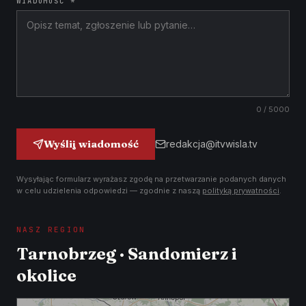
WIADOMOŚĆ *
0
/ 5000
Wyślij wiadomość
redakcja@itvwisla.tv
Wysyłając formularz wyrażasz zgodę na przetwarzanie podanych danych
w celu udzielenia odpowiedzi — zgodnie z naszą
polityką prywatności
.
NASZ REGION
Tarnobrzeg · Sandomierz i
okolice