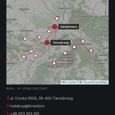
Sandomierz
Tarnobrzeg
Leaflet
|
©
OpenStreetMap
MAPA: © OPENSTREETMAP
ul. Ocicka 260A, 39-400 Tarnobrzeg
redakcja@itvwisla.tv
+48 603 303 410