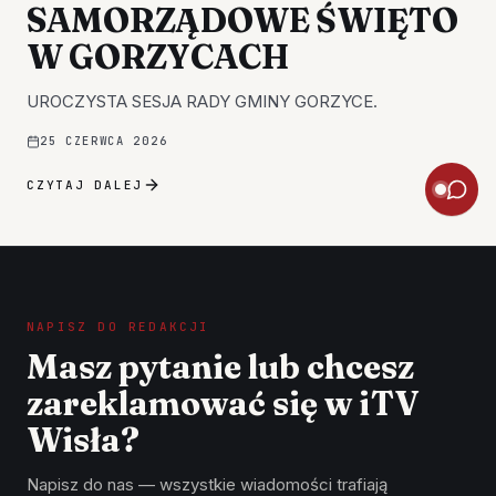
SAMORZĄDOWE ŚWIĘTO
W GORZYCACH
UROCZYSTA SESJA RADY GMINY GORZYCE.
25 CZERWCA 2026
CZYTAJ DALEJ
NAPISZ DO REDAKCJI
Masz pytanie lub chcesz
zareklamować się w iTV
Wisła?
Napisz do nas — wszystkie wiadomości trafiają