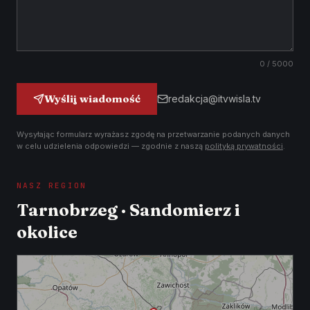
0
/ 5000
Wyślij wiadomość
redakcja@itvwisla.tv
Wysyłając formularz wyrażasz zgodę na przetwarzanie podanych danych
w celu udzielenia odpowiedzi — zgodnie z naszą
polityką prywatności
.
NASZ REGION
Tarnobrzeg · Sandomierz i
okolice