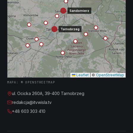
Sandomierz
Tarnobrzeg
Leaflet
|
©
OpenStreetMap
MAPA: © OPENSTREETMAP
ul. Ocicka 260A, 39-400 Tarnobrzeg
redakcja@itvwisla.tv
+48 603 303 410