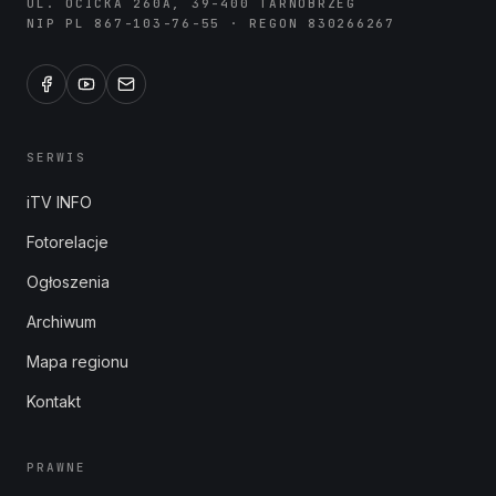
UL. OCICKA 260A, 39-400 TARNOBRZEG
NIP PL 867-103-76-55 · REGON 830266267
SERWIS
iTV INFO
Fotorelacje
Ogłoszenia
Archiwum
Mapa regionu
Kontakt
PRAWNE