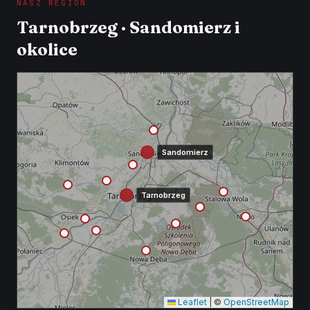
NASZ REGION
Tarnobrzeg · Sandomierz i
okolice
Sandomierz
Tarnobrzeg
Leaflet
|
©
OpenStreetMap