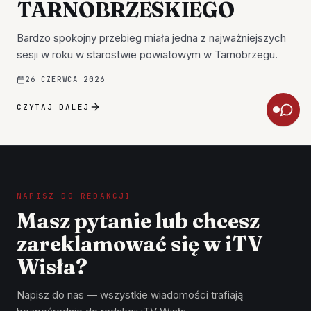
TARNOBRZESKIEGO
Bardzo spokojny przebieg miała jedna z najważniejszych
sesji w roku w starostwie powiatowym w Tarnobrzegu.
26 CZERWCA 2026
CZYTAJ DALEJ
NAPISZ DO REDAKCJI
Masz pytanie lub chcesz
zareklamować się w iTV
Wisła?
Napisz do nas — wszystkie wiadomości trafiają