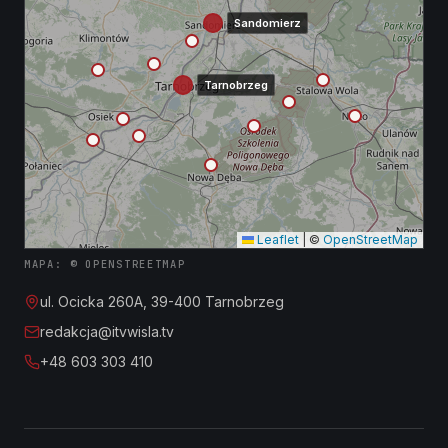
Sandomierz
Tarnobrzeg
Leaflet
|
©
OpenStreetMap
MAPA: © OPENSTREETMAP
ul. Ocicka 260A, 39-400 Tarnobrzeg
redakcja@itvwisla.tv
+48 603 303 410