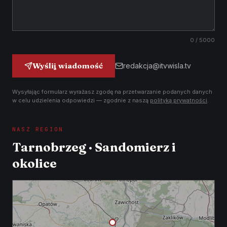
0
/ 5000
Wyślij wiadomość
redakcja@itvwisla.tv
Wysyłając formularz wyrażasz zgodę na przetwarzanie podanych danych
w celu udzielenia odpowiedzi — zgodnie z naszą
polityką prywatności
.
NASZ REGION
Tarnobrzeg · Sandomierz i
okolice