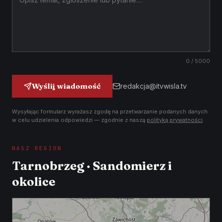
0
/ 5000
Wyślij wiadomość
redakcja@itvwisla.tv
Wysyłając formularz wyrażasz zgodę na przetwarzanie podanych danych
w celu udzielenia odpowiedzi — zgodnie z naszą
polityką prywatności
.
NASZ REGION
Tarnobrzeg · Sandomierz i
okolice