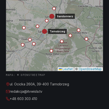
Sandomierz
Tarnobrzeg
Leaflet
|
©
OpenStreetMap
MAPA: © OPENSTREETMAP
ul. Ocicka 260A, 39-400 Tarnobrzeg
redakcja@itvwisla.tv
+48 603 303 410