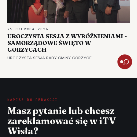
25 CZERWCA 2026
UROCZYSTA SESJA Z WYRÓŻNIENIAMI -
SAMORZĄDOWE ŚWIĘTO W
GORZYCACH
UROCZYSTA SESJA RADY GMINY GORZYCE.
NAPISZ DO REDAKCJI
Masz pytanie lub chcesz
zareklamować się w iTV
Wisła?