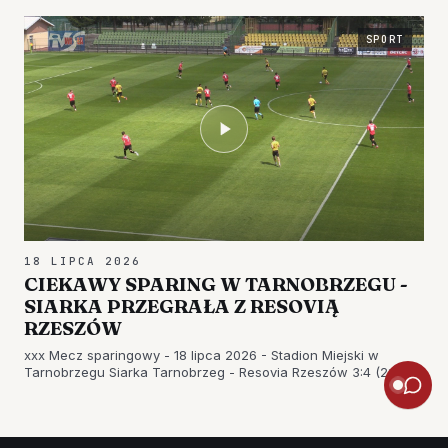
SPORT
18 LIPCA 2026
CIEKAWY SPARING W TARNOBRZEGU -
SIARKA PRZEGRAŁA Z RESOVIĄ
RZESZÓW
xxx Mecz sparingowy - 18 lipca 2026 - Stadion Miejski w
Tarnobrzegu Siarka Tarnobrzeg - Resovia Rzeszów 3:4 (2:1)
Bramki: Adrian Kromka 7', Arkadiusz Maj 44',…