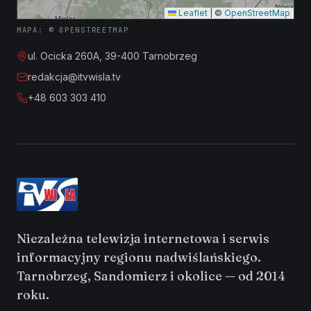
Leaflet
|
©
OpenStreetMap
MAPA: © OPENSTREETMAP
ul. Ocicka 260A, 39-400 Tarnobrzeg
redakcja@itvwisla.tv
+48 603 303 410
Niezależna telewizja internetowa i serwis
informacyjny regionu nadwiślańskiego.
Tarnobrzeg, Sandomierz i okolice — od 2014
roku.