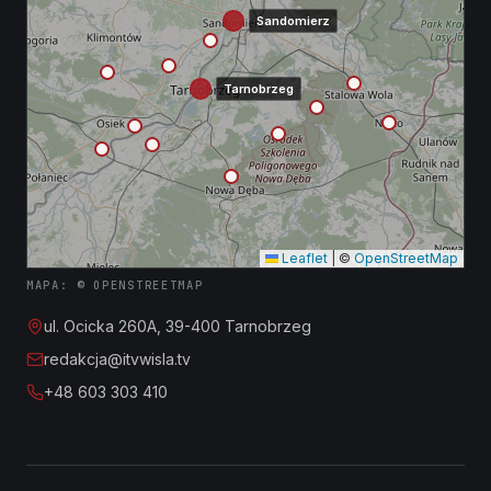
Sandomierz
Tarnobrzeg
Leaflet
|
©
OpenStreetMap
MAPA: © OPENSTREETMAP
ul. Ocicka 260A, 39-400 Tarnobrzeg
redakcja@itvwisla.tv
+48 603 303 410