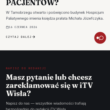
PACJENTÓW?
W Tarnobrzegu otwarto i poświęcono budynek Hospicjum
Paliatywnego imienia księdza prałata Michała Józefczyka.
16 CZERWCA 2026
CZYTAJ DALEJ
NAPISZ DO REDAKCJI
Masz pytanie lub chcesz
zareklamować się w iTV
Wisła?
Napisz do nas — wszystkie wiadomości trafiają
bezpośrednio do redakcji iTV Wisła.