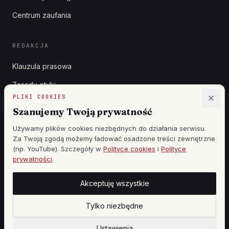
Centrum zaufania
REDAKCJA
Klauzula prasowa
Zasady etyki
PLIKI COOKIES
Zgłoszenia DSA
Szanujemy Twoją prywatność
Reklama
Używamy plików cookies niezbędnych do działania serwisu.
Za Twoją zgodą możemy ładować osadzone treści zewnętrzne
Cennik
(np. YouTube). Szczegóły w
Polityce cookies
i
Polityce
prywatności
.
Akceptuję wszystkie
©
2026
WSZYSTKIE PRAWA ZASTRZEŻONE —
WOJ MAR PRODUCTION
·
WOJCIECH KOZIEŁ
Tylko niezbędne
|
DESIGN BY
StronyzAI.pl
Ustawienia cookies
PANEL REDAKCJI
Ustawienia