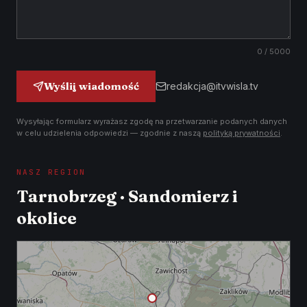
0
/ 5000
Wyślij wiadomość
redakcja@itvwisla.tv
Wysyłając formularz wyrażasz zgodę na przetwarzanie podanych danych
w celu udzielenia odpowiedzi — zgodnie z naszą
polityką prywatności
.
NASZ REGION
Tarnobrzeg · Sandomierz i
okolice