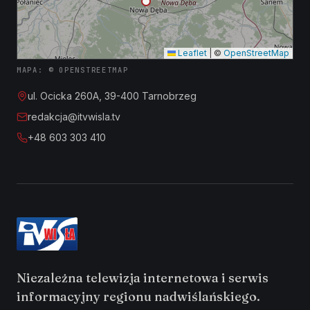
Leaflet
|
©
OpenStreetMap
MAPA: © OPENSTREETMAP
ul. Ocicka 260A, 39-400 Tarnobrzeg
redakcja@itvwisla.tv
+48 603 303 410
Niezależna telewizja internetowa i serwis
informacyjny regionu nadwiślańskiego.