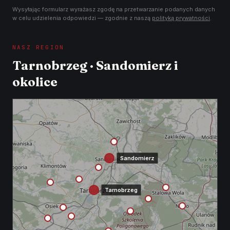
Wysyłając formularz wyrażasz zgodę na przetwarzanie podanych danych
w celu udzielenia odpowiedzi — zgodnie z naszą
polityką prywatności
.
NASZ REGION
Tarnobrzeg · Sandomierz i
okolice
Sandomierz
Tarnobrzeg