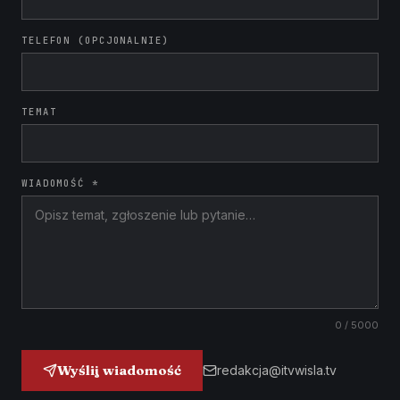
TELEFON (OPCJONALNIE)
TEMAT
WIADOMOŚĆ *
0
/ 5000
Wyślij wiadomość
redakcja@itvwisla.tv