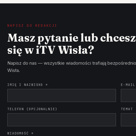
NAPISZ DO REDAKCJI
Masz pytanie lub chces
się w iTV Wisła?
Napisz do nas — wszystkie wiadomości trafiają bezpośrednio
Wisła.
IMIĘ I NAZWISKO *
E-MAIL
TELEFON (OPCJONALNIE)
TEMAT
WIADOMOŚĆ *