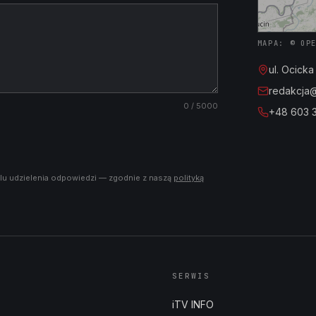
MAPA: © OP
ul. Ocick
redakcja@i
0
/ 5000
+48 603 
lu udzielenia odpowiedzi — zgodnie z naszą
polityką
SERWIS
iTV INFO