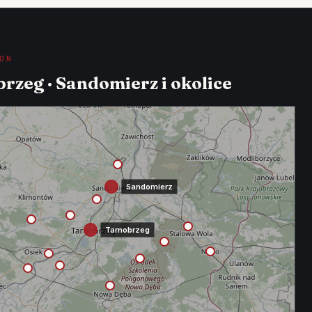
ON
rzeg · Sandomierz i okolice
Sandomierz
Tarnobrzeg