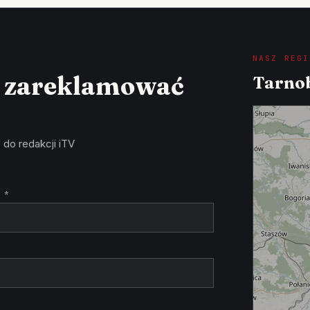
NASZ REGI
z zareklamować
Tarnob
 do redakcji iTV
 *