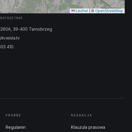
Leaflet
|
©
OpenStreetMap
ENSTREETMAP
a 260A, 39-400 Tarnobrzeg
tvwisla.tv
303 410
PRAWNE
REDAKCJA
Regulamin
Klauzula prasowa