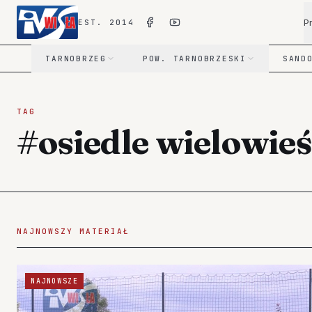
P
EST. 2014
TARNOBRZEG
POW. TARNOBRZESKI
SAND
TAG
#osiedle wielowie
NAJNOWSZY MATERIAŁ
NAJNOWSZE