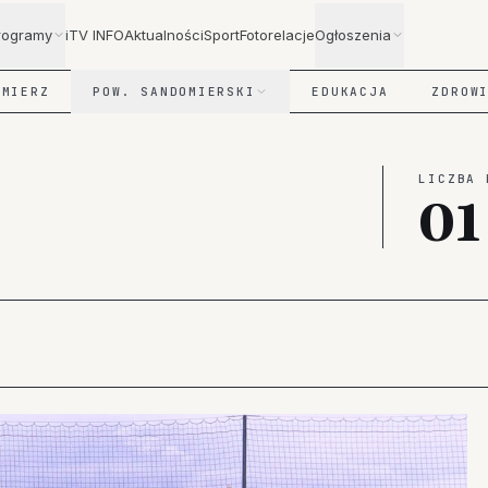
rogramy
iTV INFO
Aktualności
Sport
Fotorelacje
Ogłoszenia
OMIERZ
POW. SANDOMIERSKI
EDUKACJA
ZDROW
LICZBA 
ś
01