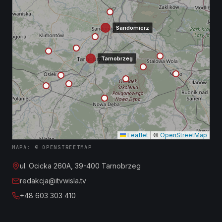
Sandomierz
Tarnobrzeg
Leaflet
|
©
OpenStreetMap
MAPA: © OPENSTREETMAP
ul. Ocicka 260A, 39-400 Tarnobrzeg
redakcja@itvwisla.tv
+48 603 303 410