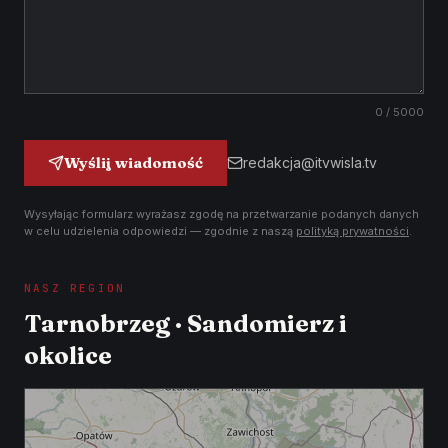
0
/ 5000
Wyślij wiadomość
redakcja@itvwisla.tv
Wysyłając formularz wyrażasz zgodę na przetwarzanie podanych danych
w celu udzielenia odpowiedzi — zgodnie z naszą
polityką prywatności
.
NASZ REGION
Tarnobrzeg · Sandomierz i
okolice