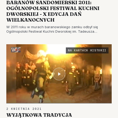
BARANÓW SANDOMIERSKI 2011:
OGÓLNOPOLSKI FESTIWAL KUCHNI
DWORSKIEJ - X EDYCJA DAŃ
WIELKANOCNYCH
W 2011 roku w murach baranowskiego zamku odbył się
Ogólnopolski Festiwal Kuchni Dworskiej im. Tadeusza
Matysiaka - X Edycja Dań Wielkanocnych. Mistrzowie kuchni z
różnych zakątków Polski prezentowali swoje umiejętności,
tworząc wykwintne da…
NA KARTACH HISTORII
2 KWIETNIA 2021
WYJĄTKOWA TRADYCJA