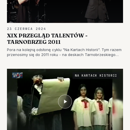
23 CZERWCA 2024
XIX PRZEGLĄD TALENTÓW -
TARNOBRZEG 2011
Pora na kolejną odsłonę cyklu "Na Kartach Historii". Tym razem
przenosimy się do 2011 roku - na deskach Tarnobrzeskiego
Domu Kultury odbył się Przegląd Talentów. Zapraszamy do
obejrzenia.
NA KARTACH HISTORII