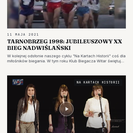
11 MAJA 2021
TARNOBRZEG 1998: JUBILEUSZOWY XX
BIEG NADWIŚLAŃSKI
W kolejnej odsłonie naszego cyklu "Na Kartach Historii" coś dla
miłośników biegania. W tym roku Klub Biegacza Witar świętuje
cztery dekady swojej działalności. Jedną z ważnym inicjatyw,
które od lat współorganizuje jest Bieg Nadwiślański. J…
NA KARTACH HISTORII