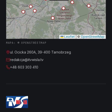
Leaflet
|
©
OpenStreetMap
MAPA: © OPENSTREETMAP
ul. Ocicka 260A, 39-400 Tarnobrzeg
redakcja@itvwisla.tv
+48 603 303 410