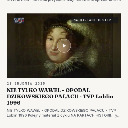
"Jasełka - Kolędowanie dla bliźniego". Miejsce: Kościół pw.
Matki Bożej Nieustającej Pomocy w Tarnobrzegu. Materiał
zrealizowa…
NA KARTACH HISTORII
21 GRUDNIA 2025
NIE TYLKO WAWEL - OPODAL
DZIKOWSKIEGO PAŁACU - TVP Lublin
1996
NIE TYLKO WAWEL - OPODAL DZIKOWSKIEGO PAŁACU - TVP
Lublin 1996 Kolejny materiał z cyklu NA KARTACH HISTORII. Tym
razem publikujemy film z 1996 roku o Muzeum Historycznym
Miasta Tarnobrzega - zapraszamy do oglądania. ZOBACZ