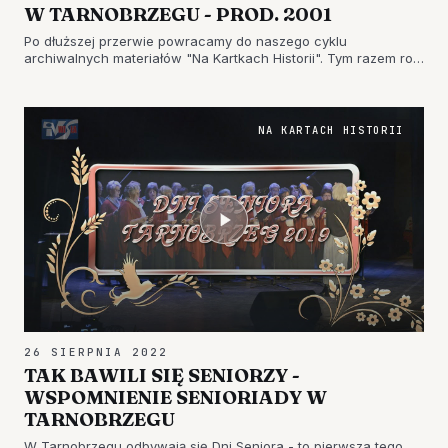
W TARNOBRZEGU - PROD. 2001
Po dłuższej przerwie powracamy do naszego cyklu
archiwalnych materiałów "Na Kartkach Historii". Tym razem rok
2001 i jubileusz szkoły na największym tarnobrzeskim osiedlu.
Zapraszamy do obejrzenia uroczystości przygotowanej przez
Szkołę Pod…
NA KARTACH HISTORII
26 SIERPNIA 2022
TAK BAWILI SIĘ SENIORZY -
WSPOMNIENIE SENIORIADY W
TARNOBRZEGU
W Tarnobrzegu odbywają się Dni Seniora - to pierwsza tego