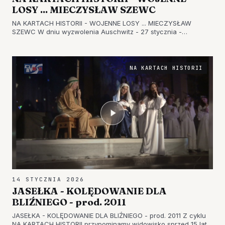
LOSY ... MIECZYSŁAW SZEWC
NA KARTACH HISTORII - WOJENNE LOSY ... MIECZYSŁAW
SZEWC W dniu wyzwolenia Auschwitz - 27 stycznia -
publikujemy materiał zrealizowany przez Miejską Telewizję
Tarnobrzeg. [caption id="attachment_58477" align="alignnone"
width="696"] Wojenne…
NA KARTACH HISTORII
14 STYCZNIA 2026
JASEŁKA - KOLĘDOWANIE DLA
BLIŹNIEGO - prod. 2011
JASEŁKA - KOLĘDOWANIE DLA BLIŹNIEGO - prod. 2011 Z cyklu
NA KARTACH HISTORII przypominamy widowisko sprzed 15 lat