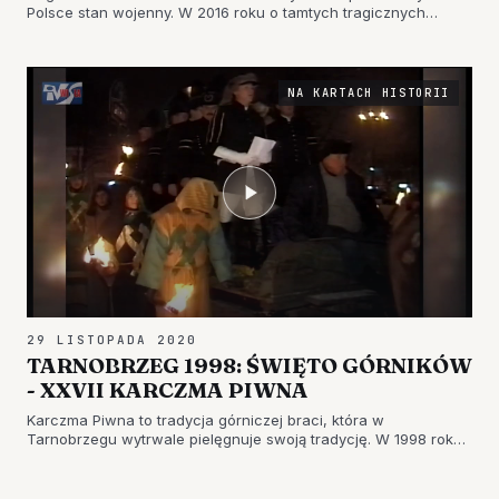
Polsce stan wojenny. W 2016 roku o tamtych tragicznych
wydarzeniach opowiadali tarnobrzeżanom goście z KWW
Wujek w Katowicach. Zapraszamy do obejrzenia.
NA KARTACH HISTORII
29 LISTOPADA 2020
TARNOBRZEG 1998: ŚWIĘTO GÓRNIKÓW
- XXVII KARCZMA PIWNA
Karczma Piwna to tradycja górniczej braci, która w
Tarnobrzegu wytrwale pielęgnuje swoją tradycję. W 1998 roku
w obchody święta górników pierwszy raz zaangażował się
samorząd. Zapraszamy na kolejną odsłonę z cyklu "Na Kartach
Historii".