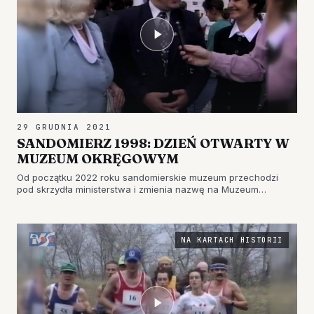
29 GRUDNIA 2021
SANDOMIERZ 1998: DZIEŃ OTWARTY W
MUZEUM OKRĘGOWYM
Od początku 2022 roku sandomierskie muzeum przechodzi
pod skrzydła ministerstwa i zmienia nazwę na Muzeum
Zamkowe w Sandomierzu. W związku z tym zapraszamy na
garść wspomnień i przypomnienie sobie, jak kiedyś wyglądała
działalność placówki.…
NA KARTACH HISTORII