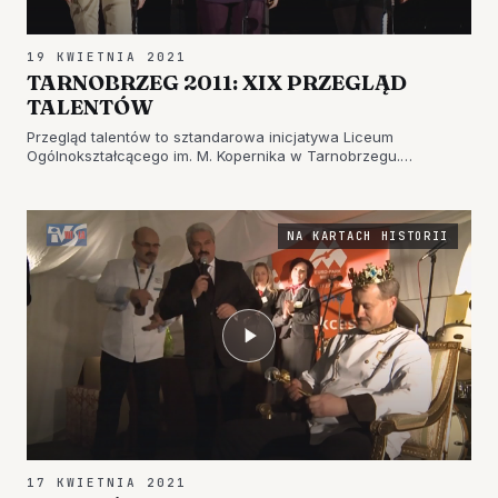
19 KWIETNIA 2021
TARNOBRZEG 2011: XIX PRZEGLĄD
TALENTÓW
Przegląd talentów to sztandarowa inicjatywa Liceum
Ogólnokształcącego im. M. Kopernika w Tarnobrzegu.
Organizowana jest przy okazji dni otwartych placówki, by w
pełni pokazać jak wygląda codzienność w szkole. Jak
wyglądało to w 2011 roku? Z…
NA KARTACH HISTORII
17 KWIETNIA 2021