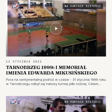
NA KARTACH HISTORII
13 STYCZNIA 2022
TARNOBRZEG 1999: I MEMORIAŁ
IMIENIA EDWARDA MIKUSIŃSKIEGO
Pora na sentymentalną podróż w czasie - 31 stycznia 1999 roku
w Tarnobrzegu odbył się halowy turniej piłki nożnej. Celem
sportowych zmagań było upamiętnienie Edwarda
Mikusińskiego - zasłużonego zawodnika, trenera i działacza.
Organizacja tu…
NA KARTACH HISTORII