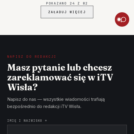
POKAZANO
24
Z
82
ZAŁADUJ WIĘCEJ
NAPISZ DO REDAKCJI
Masz pytanie lub chcesz
zareklamować się w iTV
Wisła?
Napisz do nas — wszystkie wiadomości trafiają
bezpośrednio do redakcji iTV Wisła.
IMIĘ I NAZWISKO *