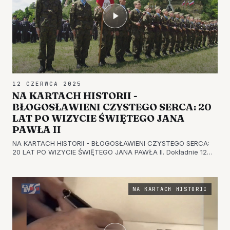
12 CZERWCA 2025
NA KARTACH HISTORII -
BŁOGOSŁAWIENI CZYSTEGO SERCA: 20
LAT PO WIZYCIE ŚWIĘTEGO JANA
PAWŁA II
NA KARTACH HISTORII - BŁOGOSŁAWIENI CZYSTEGO SERCA:
20 LAT PO WIZYCIE ŚWIĘTEGO JANA PAWŁA II. Dokładnie 12
czerwca 1999 roku papież Jan Paweł II pojawił się z wizytą na
ziemi sandomierskiej. Przywitały go tłumy wiernych i
niesamowity upał.…
NA KARTACH HISTORII