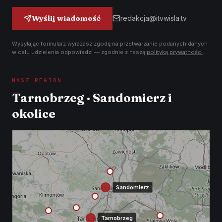
Wyślij wiadomość
redakcja@itvwisla.tv
Wysyłając formularz wyrażasz zgodę na przetwarzanie podanych danych
w celu udzielenia odpowiedzi — zgodnie z naszą
polityką prywatności
.
NASZ REGION
Tarnobrzeg · Sandomierz i
okolice
Sandomierz
Tarnobrzeg