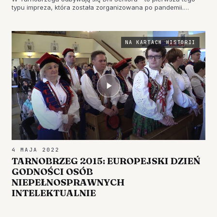
typu impreza, która została zorganizowana po pandemii.
Ostatni raz seniorzy bawili się w Tarnobrzegu w 2019 roku. Jak
to wtedy wyglądało? Zapraszamy do obejrzenia.
NA KARTACH HISTORII
4 MAJA 2022
TARNOBRZEG 2015: EUROPEJSKI DZIEŃ
GODNOŚCI OSÓB
NIEPEŁNOSPRAWNYCH
INTELEKTUALNIE