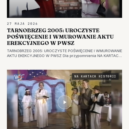
27 MAJA 2026
TARNOBRZEG 2005: UROCZYSTE
POŚWIĘCENIE I WMUROWANIE AKTU
EREKCYJNEGO W PWSZ
TARNOBRZEG 2005: UROCZYSTE POŚWIĘCENIE I WMUROWANIE
AKTU EKEKCYJNEGO W PWSZ Dla przypomnienia NA KARTACH
HISTORII . W tym roku mija 25 lat od powołania PWSZ w
Tarnobrzegu. Zapraszamy do oglądania Uroczystego
Poświęcenia i Wmurowania Aktu Er…
NA KARTACH HISTORII