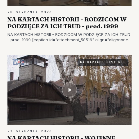
28 STYCZNIA 2026
NA KARTACH HISTORII - RODZICOM W
PODZIĘCE ZA ICH TRUD - prod. 1999
NA KARTACH HISTORII - RODZICOM W PODZIĘCE ZA ICH TRUD
- prod. 1999 [caption id="attachment_58516" align="alignnone"
width="696"] JASEŁKA - SP5 - 1999ROK (2)[/caption] [caption
id="attachment_58517" align="alignnone" width="696"]
JASEŁKA - S…
NA KARTACH HISTORII
27 STYCZNIA 2026
NA KARTACH HISTORII - WOJENNE