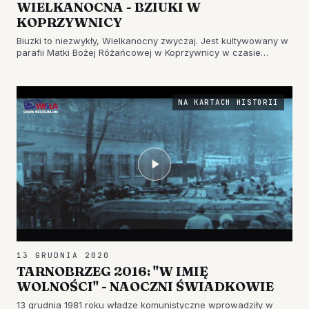
WIELKANOCNA - BZIUKI W
KOPRZYWNICY
Biuzki to niezwykły, Wielkanocny zwyczaj. Jest kultywowany w
parafii Matki Bożej Różańcowej w Koprzywnicy w czasie
procesji rezurekcyjnej, która odbywa się po zakończeniu Wigilii
Paschalne. Zapraszamy do zapoznania się z tą tradycją i
obejr…
NA KARTACH HISTORII
13 GRUDNIA 2020
TARNOBRZEG 2016: "W IMIĘ
WOLNOŚCI" - NAOCZNI ŚWIADKOWIE
13 grudnia 1981 roku władze komunistyczne wprowadziły w