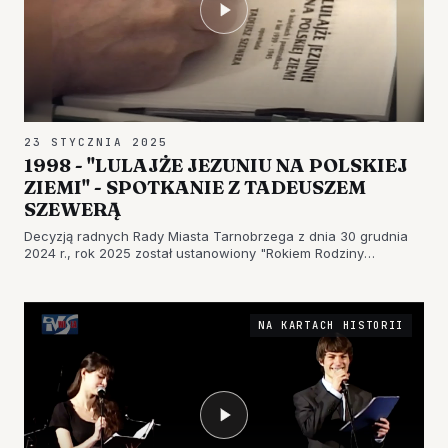
23 STYCZNIA 2025
1998 - "LULAJŻE JEZUNIU NA POLSKIEJ
ZIEMI" - SPOTKANIE Z TADEUSZEM
SZEWERĄ
Decyzją radnych Rady Miasta Tarnobrzega z dnia 30 grudnia
2024 r., rok 2025 został ustanowiony "Rokiem Rodziny
Szewerów". Inicjatywa ta jest wynikiem wniosku złożonego
przez Tarnobrzeskie Towarzystwo Historyczne Oddziału
Polskiego Towarzyst…
NA KARTACH HISTORII