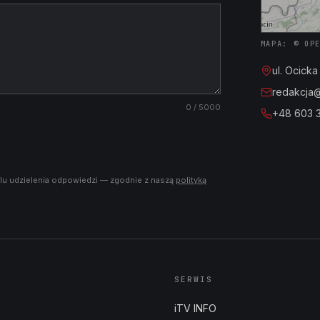
MAPA: © OP
ul. Ocick
redakcja@i
0
/ 5000
+48 603 
lu udzielenia odpowiedzi — zgodnie z naszą
polityką
SERWIS
iTV INFO