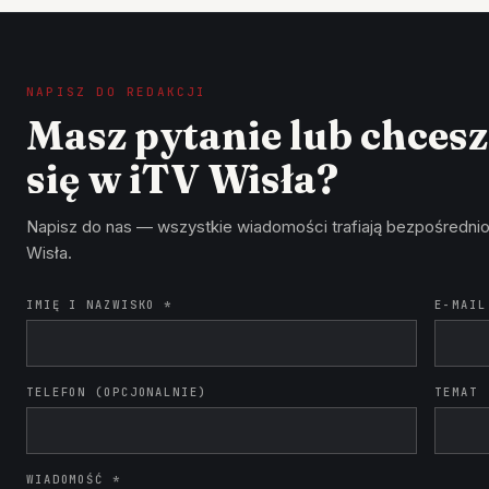
NAPISZ DO REDAKCJI
Masz pytanie lub chces
się w iTV Wisła?
Napisz do nas — wszystkie wiadomości trafiają bezpośrednio
Wisła.
IMIĘ I NAZWISKO *
E-MAIL
TELEFON (OPCJONALNIE)
TEMAT
WIADOMOŚĆ *