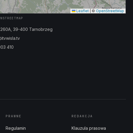
Leaflet
|
©
OpenStreetMap
ENSTREETMAP
a 260A, 39-400 Tarnobrzeg
tvwisla.tv
303 410
PRAWNE
REDAKCJA
Regulamin
Klauzula prasowa