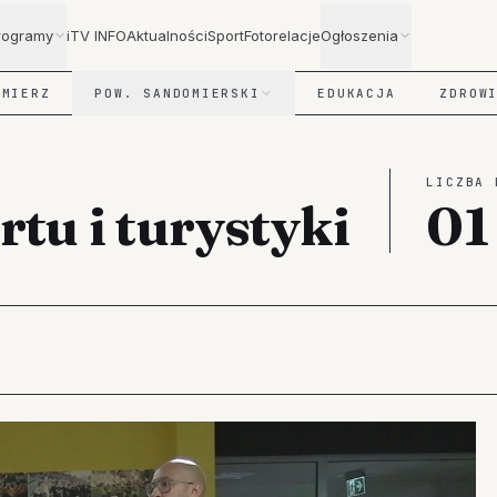
rogramy
iTV INFO
Aktualności
Sport
Fotorelacje
Ogłoszenia
OMIERZ
POW. SANDOMIERSKI
EDUKACJA
ZDROW
LICZBA 
tu i turystyki
01