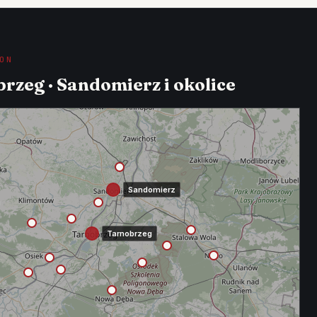
ON
rzeg · Sandomierz i okolice
Sandomierz
Tarnobrzeg