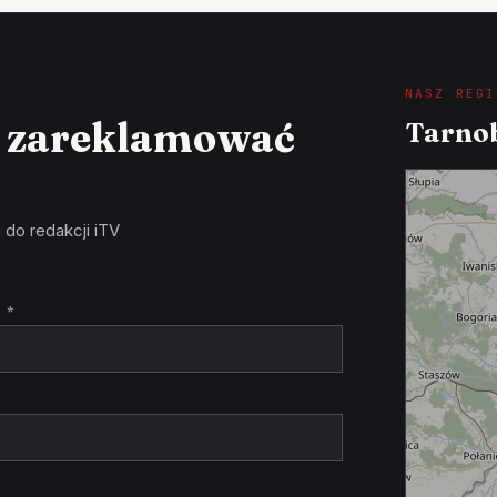
NASZ REGI
z zareklamować
Tarnob
 do redakcji iTV
 *