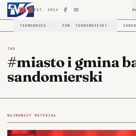
P
EST. 2014
TARNOBRZEG
POW. TARNOBRZESKI
SAND
TAG
#miasto i gmina 
sandomierski
NAJNOWSZY MATERIAŁ