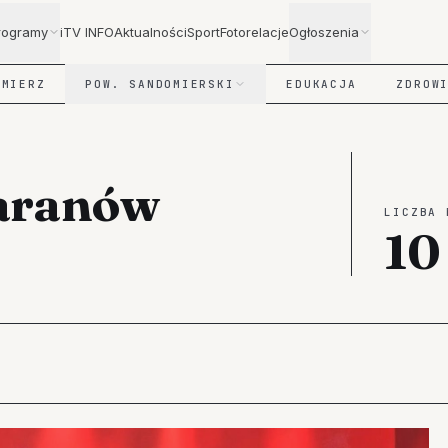
rogramy
iTV INFO
Aktualności
Sport
Fotorelacje
Ogłoszenia
OMIERZ
POW. SANDOMIERSKI
EDUKACJA
ZDROW
baranów
LICZBA 
10