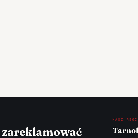
NASZ REGI
z zareklamować
Tarnob