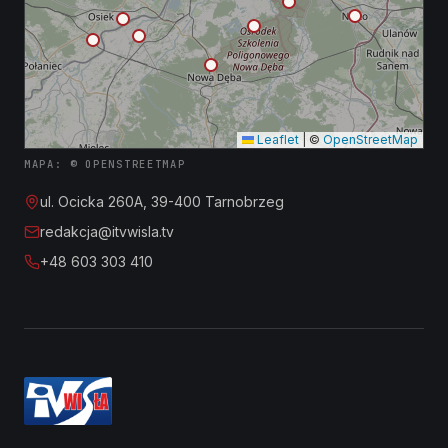
Leaflet
|
©
OpenStreetMap
MAPA: © OPENSTREETMAP
ul. Ocicka 260A, 39-400 Tarnobrzeg
redakcja@itvwisla.tv
+48 603 303 410