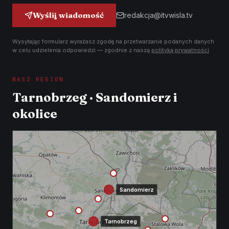
Wyślij wiadomość
redakcja@itvwisla.tv
Wysyłając formularz wyrażasz zgodę na przetwarzanie podanych danych
w celu udzielenia odpowiedzi — zgodnie z naszą
polityką prywatności
.
NASZ REGION
Tarnobrzeg · Sandomierz i
okolice
Sandomierz
Tarnobrzeg