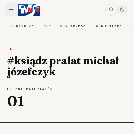
TARNOBRZEG
POW. TARNOBRZESKI
SANDOMIERZ
P
TAG
#ksiądz prałat michał
józefczyk
LICZBA MATERIAŁÓW
01