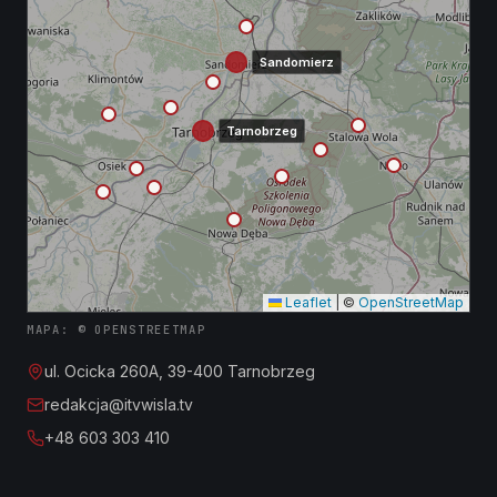
Sandomierz
Tarnobrzeg
Leaflet
|
©
OpenStreetMap
MAPA: © OPENSTREETMAP
ul. Ocicka 260A, 39-400 Tarnobrzeg
redakcja@itvwisla.tv
+48 603 303 410