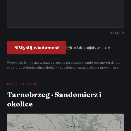
0
/ 5000
Wyślij wiadomość
redakcja@itvwisla.tv
Wysyłając formularz wyrażasz zgodę na przetwarzanie podanych danych
w celu udzielenia odpowiedzi — zgodnie z naszą
polityką prywatności
.
NASZ REGION
Tarnobrzeg · Sandomierz i
okolice