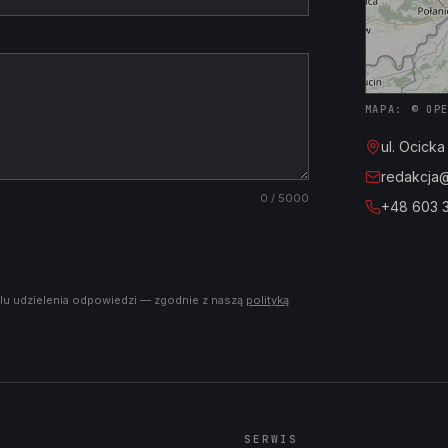
MAPA: © OP
ul. Ocick
redakcja@i
0
/ 5000
+48 603 
lu udzielenia odpowiedzi — zgodnie z naszą
polityką
SERWIS