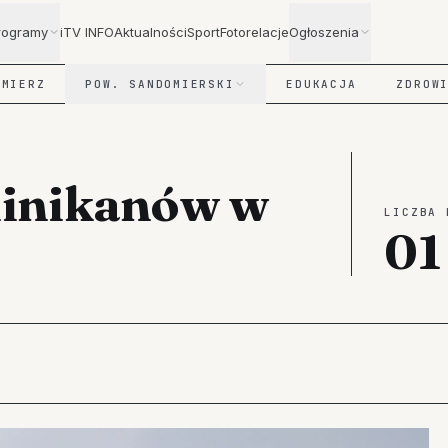
rogramy
iTV INFO
Aktualności
Sport
Fotorelacje
Ogłoszenia
OMIERZ
POW. SANDOMIERSKI
EDUKACJA
ZDROW
minikanów w
LICZBA 
01