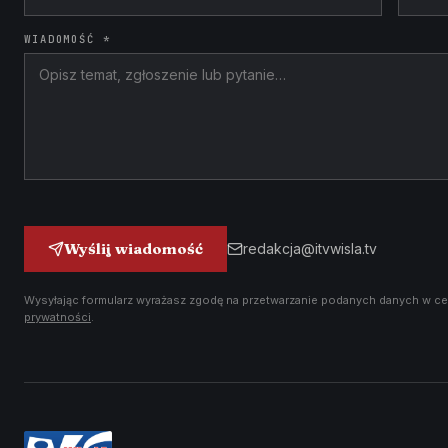
WIADOMOŚĆ *
Wyślij wiadomość
redakcja@itvwisla.tv
Wysyłając formularz wyrażasz zgodę na przetwarzanie podanych danych w ce
prywatności
.