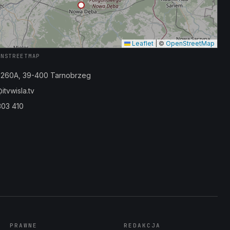
Leaflet
|
©
OpenStreetMap
ENSTREETMAP
a 260A, 39-400 Tarnobrzeg
tvwisla.tv
303 410
PRAWNE
REDAKCJA