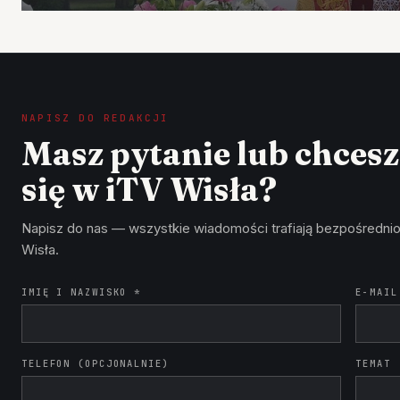
NAPISZ DO REDAKCJI
Masz pytanie lub chces
się w iTV Wisła?
Napisz do nas — wszystkie wiadomości trafiają bezpośrednio
Wisła.
IMIĘ I NAZWISKO *
E-MAIL
TELEFON (OPCJONALNIE)
TEMAT