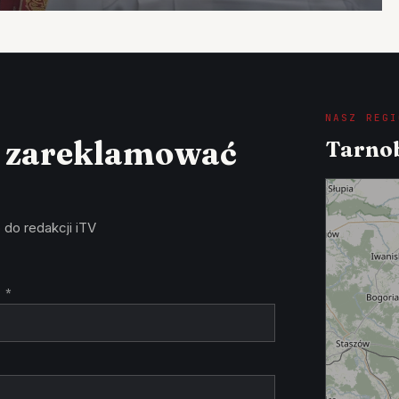
NASZ REGI
z zareklamować
Tarnob
 do redakcji iTV
 *