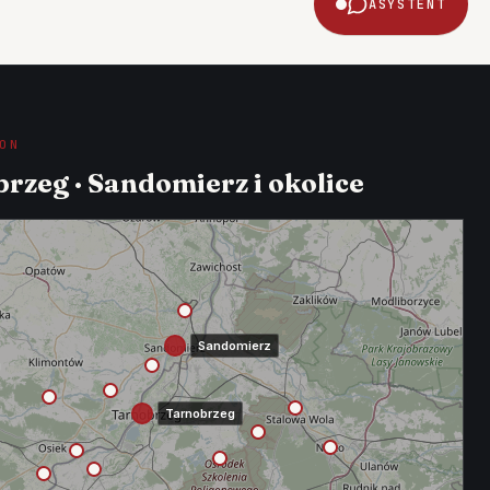
ASYSTENT
ON
rzeg · Sandomierz i okolice
Sandomierz
Tarnobrzeg