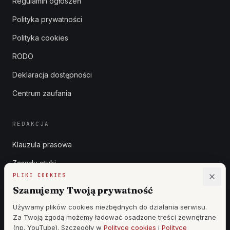
Regulamin ogłoszeń
Polityka prywatności
Polityka cookies
RODO
Deklaracja dostępności
Centrum zaufania
REDAKCJA
Klauzula prasowa
Zasady etyki
PLIKI COOKIES
Zgłoszenia DSA
Szanujemy Twoją prywatność
Reklama
Używamy plików cookies niezbędnych do działania serwisu.
Za Twoją zgodą możemy ładować osadzone treści zewnętrzne
Cennik
(np. YouTube). Szczegóły w
Polityce cookies
i
Polityce