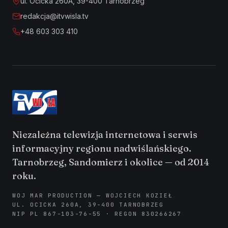
ul. Ocicka 260A, 39-400 Tarnobrzeg
redakcja@itvwisla.tv
+48 603 303 410
Niezależna telewizja internetowa i serwis
informacyjny regionu nadwiślańskiego.
Tarnobrzeg, Sandomierz i okolice — od 2014
roku.
WOJ MAR PRODUCTION — WOJCIECH KOZIEŁ
UL. OCICKA 260A, 39-400 TARNOBRZEG
NIP PL 867-103-76-55 · REGON 830266267