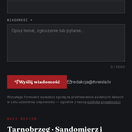
WIADOMOŚĆ *
0
/ 5000
Wyślij wiadomość
redakcja@itvwisla.tv
Wysyłając formularz wyrażasz zgodę na przetwarzanie podanych danych
w celu udzielenia odpowiedzi — zgodnie z naszą
polityką prywatności
.
NASZ REGION
Tarnobrzeg · Sandomierz i