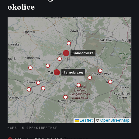
okolice
Sandomierz
Tarnobrzeg
Leaflet
|
©
OpenStreetMap
MAPA: © OPENSTREETMAP