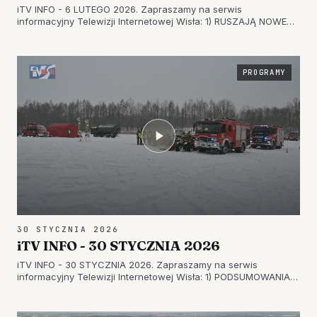
iTV INFO - 6 LUTEGO 2026. Zapraszamy na serwis
informacyjny Telewizji Internetowej Wisła: 1) RUSZAJĄ NOWE
POŁĄCZENIA AUTOBUSOWE – ZNIKAJĄ KOLEJNE BARIERY
KOMUNIKACYJNE 2) O LECZNICY NA SESJI – JAKA WYGLĄDA
SYTUACJA SZPITALA POWIATOWEGO W NO…
PROGRAMY
30 STYCZNIA 2026
iTV INFO - 30 STYCZNIA 2026
iTV INFO - 30 STYCZNIA 2026. Zapraszamy na serwis
informacyjny Telewizji Internetowej Wisła: 1) PODSUMOWANIA,
PODZIĘKOWANIA I ŻYCZENIA – SPOTKANIE NOWOROCZNE
POWIATU TARNOBRZESKIEGO 2) ŻOŁNIERZE I STRAŻACY
SPRAWDZILI SWOJE UMIEJĘTNOŚCI – ĆW…