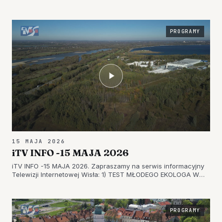
ZAPREZENTOWAŁA OFERTĘ – DZIEŃ OTWARTY SZKOŁY
ZGROMADZIŁ TŁUMY 2) W GRĘBOWIE DBAJĄ O FINANSE –
KOLEJNY ROK BEZ KREDYTÓW I Z…
PROGRAMY
15 MAJA 2026
iTV INFO -15 MAJA 2026
iTV INFO -15 MAJA 2026. Zapraszamy na serwis informacyjny
Telewizji Internetowej Wisła: 1) TEST MŁODEGO EKOLOGA W
TARNOBRZEGU – LIGA OCHRONY PRZYRODY STAWIA NA
EDUKACJĘ 2) STRAŻACKIE ŚWIĘTO W SUCHORZOWIE –
EFEKTOWNE POWITANIE NOWEGO SAMOCHO…
PROGRAMY