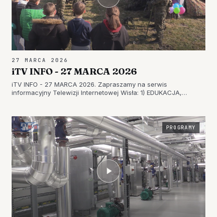
27 MARCA 2026
iTV INFO - 27 MARCA 2026
iTV INFO - 27 MARCA 2026. Zapraszamy na serwis
informacyjny Telewizji Internetowej Wisła: 1) EDUKACJA,
INTEGRACJA I DOBRA ZABAWA – WIOSNA Z MUNDUREM W
TARNOBRZEGU 2) W TARNOBRZEGU ZAPREZENTOWALI RÓŻNE
PROFESJE – FESTIWAL ZAWODÓW PO RAZ TRZE…
PROGRAMY