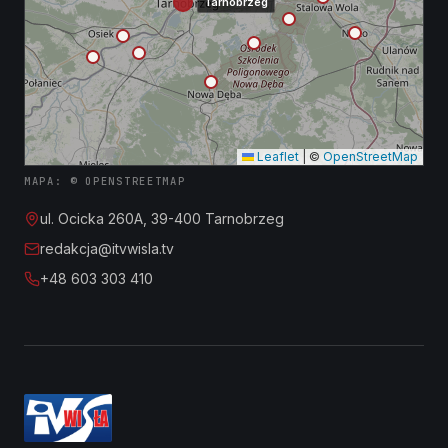
Tarnobrzeg
Leaflet
|
©
OpenStreetMap
MAPA: © OPENSTREETMAP
ul. Ocicka 260A, 39-400 Tarnobrzeg
redakcja@itvwisla.tv
+48 603 303 410