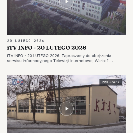
20 LUTEGO 2026
iTV INFO - 20 LUTEGO 2026
iTV INFO - 20 LUTEGO 2026. Zapraszamy do obejrzenia
serwisu informacyjnego Telewizji Internetowej Wisła: 1)
SPOTKANIE NOWOROCZNE W ORLISKACH – GMINA GORZYCE
PODSUMOWAŁA ROK I ZAPREZENTOWAŁA SWOJE PLANY 2)
PARTIA BUDUJE PROGRAM WYBORCZY – SP…
PROGRAMY