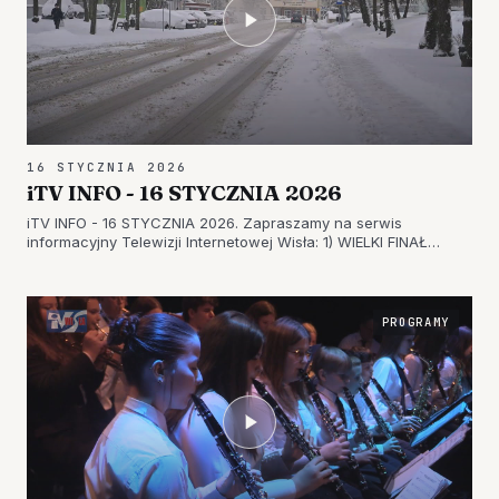
16 STYCZNIA 2026
iTV INFO - 16 STYCZNIA 2026
iTV INFO - 16 STYCZNIA 2026. Zapraszamy na serwis
informacyjny Telewizji Internetowej Wisła: 1) WIELKI FINAŁ
CHOINKI ŻYCZEŃ ZNÓW ZACHWYCIŁ – WSPANIAŁY KONCERT
ZESPOŁU SOUND’N’GRACE 2) ZAPALILI ŚWIECZKĘ
„JĘDRUSIOWI” – W TARNOBRZEGU UPAMIĘTNI…
PROGRAMY