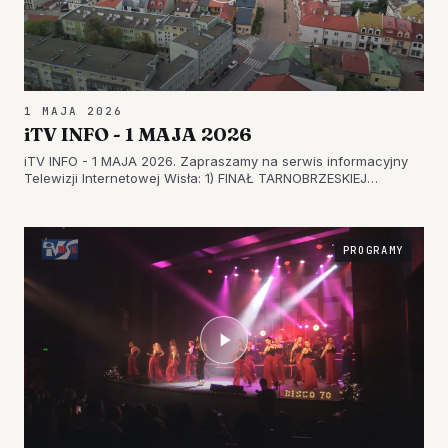
1 MAJA 2026
iTV INFO - 1 MAJA 2026
iTV INFO - 1 MAJA 2026. Zapraszamy na serwis informacyjny
Telewizji Internetowej Wisła: 1) FINAŁ TARNOBRZESKIEJ
AMATORSKIEJ LIGI PIŁKI SIATKOWEJ – DRUŻYNA MORGAN-
SIARKOPOLANIE NOWYM MISTRZEM 2) PRZEGLĄD PIOSENKI NA
SCENIE WOZOWNI – OGROMNE…
PROGRAMY