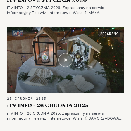
iTV INFO - 2 STYCZNIA 2026. Zapraszamy na serwis
informacyjny Telewizji Internetowej Wisła: 1) MAŁA
ELEKTROWNIA JĄDROWA W TARNOBRZEGU? POTENCJALNY
INWESTOR ZAINTERESOWANY SZCZEGÓŁAMI 2) PORÓWNANIA
W BIURZE WYSTAW ARTYSTYCZNYCH – WERNISAŻ PO…
PROGRAMY
23 GRUDNIA 2025
iTV INFO - 26 GRUDNIA 2025
iTV INFO - 26 GRUDNIA 2025. Zapraszamy na serwis
informacyjny Telewizji Internetowej Wisła: 1) SAMORZĄDOWA
WIGILIA – SPOTKANIE OPŁATKOWE W SANDOMIERZU 2)
PREZYDENT ZAPREZENTOWAŁ PROJEKTU BUDŻETU – CO