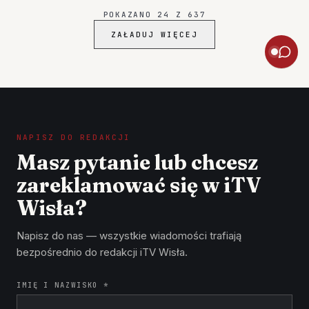
CZEKA TARNOBRZEG W 2026 ROKU? 3) ŚWIĘTA…
POKAZANO
24
Z
637
ZAŁADUJ WIĘCEJ
NAPISZ DO REDAKCJI
Masz pytanie lub chcesz
zareklamować się w iTV
Wisła?
Napisz do nas — wszystkie wiadomości trafiają
bezpośrednio do redakcji iTV Wisła.
IMIĘ I NAZWISKO *