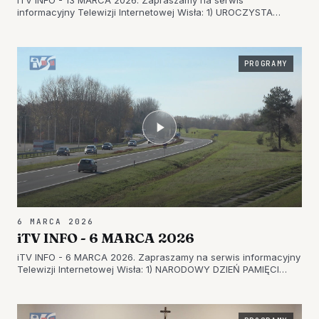
iTV INFO - 13 MARCA 2026. Zapraszamy na serwis
informacyjny Telewizji Internetowej Wisła: 1) UROCZYSTA
PRZYSIĘGA WOJSKOWA – ŚWIĘTO ARTYLERZYSTÓW W
NOWEJ DĘBIE 2) WIECZÓR KOBIET – PANIE ŚWIĘTOWAŁY W
GORZYCACH 3) MUZYCZNA PODRÓŻ PRZEZ „ŻYCIE”…
PROGRAMY
6 MARCA 2026
iTV INFO - 6 MARCA 2026
iTV INFO - 6 MARCA 2026. Zapraszamy na serwis informacyjny
Telewizji Internetowej Wisła: 1) NARODOWY DZIEŃ PAMIĘCI
ŻOŁNIERZY WYKLĘTYCH – TARNOBRZEG PAMIĘTAŁ O
NIEZŁOMNYCH 2) TROPEM WILCZYM W TARNOBRZEGU –
REKORDOWY BIEG PAMIĘCI ŻOŁNIERZY WY…