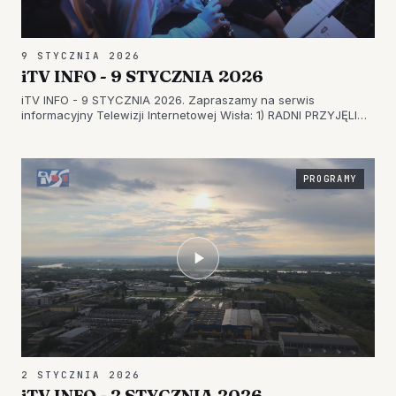
9 STYCZNIA 2026
iTV INFO - 9 STYCZNIA 2026
iTV INFO - 9 STYCZNIA 2026. Zapraszamy na serwis
informacyjny Telewizji Internetowej Wisła: 1) RADNI PRZYJĘLI
UCHWAŁĘ INTENCYJNĄ – GORZYCE CHCĄ UZYSKAĆ PRAWA
MIEJSKIE 2) PODSUMOWANIE ROKU 2025 – SPOTKANIE
ŚWIĄTECZNO-NOWOROCZNE W NOWEJ DĘBIE…
PROGRAMY
2 STYCZNIA 2026
iTV INFO - 2 STYCZNIA 2026