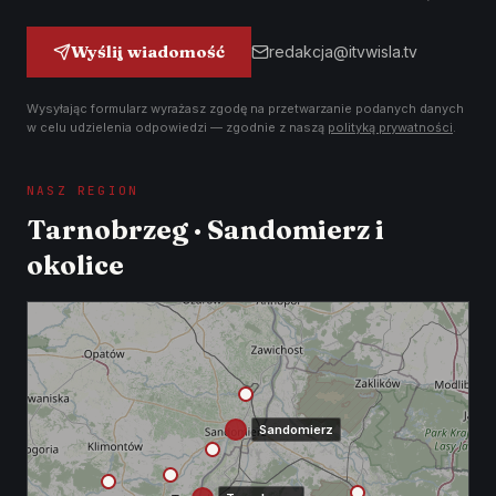
Wyślij wiadomość
redakcja@itvwisla.tv
Wysyłając formularz wyrażasz zgodę na przetwarzanie podanych danych
w celu udzielenia odpowiedzi — zgodnie z naszą
polityką prywatności
.
NASZ REGION
Tarnobrzeg · Sandomierz i
okolice
Sandomierz