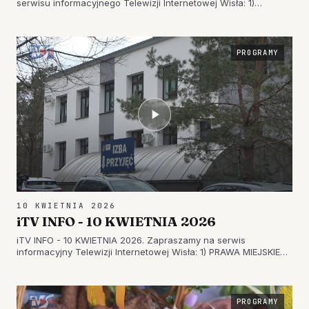
serwisu informacyjnego Telewizji Internetowej Wisła: 1)
„MŁODA KREW – BEZPIECZNA DROGA!” – W TARNOBRZEGU
TWORZĄ NOWĄ GENERACJĘ BOHATERÓW 2) WYSTAWA Z
PRZESŁANIEM W TARNOBRZEGU – UCZNIOWI…
PROGRAMY
10 KWIETNIA 2026
iTV INFO - 10 KWIETNIA 2026
iTV INFO - 10 KWIETNIA 2026. Zapraszamy na serwis
informacyjny Telewizji Internetowej Wisła: 1) PRAWA MIEJSKIE
CORAZ BLIŻEJ – WNIOSEK GMINY GORZYCE W PODKARPACKIM
URZĘDZIE WOJEWÓDZKIM 2) EMOCJE WOKÓŁ SZPITALA
POWIATOWEGO – PORODÓWKA W NOWEJ…
PROGRAMY