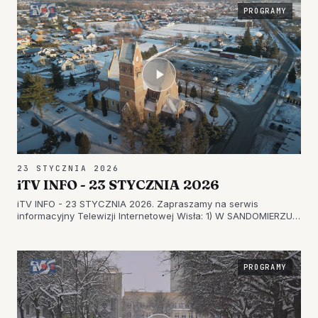
PROGRAMY
23 STYCZNIA 2026
iTV INFO - 23 STYCZNIA 2026
iTV INFO - 23 STYCZNIA 2026. Zapraszamy na serwis
informacyjny Telewizji Internetowej Wisła: 1) W SANDOMIERZU
BĘDĄ ZABIEGALI O TURYSTÓW – BĘDĄ NOWE ATRAKCJE ORAZ
INWESTYCJE 2) REWITALIZACJA W SANDOMIERZU – MAŁY
RYNEK ZOSTANIE PRZEBUDOWANY 3…
PROGRAMY