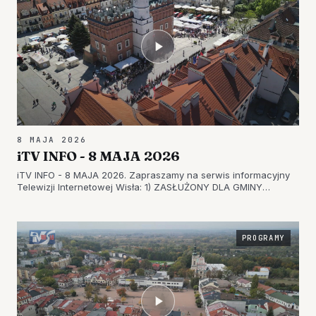
8 MAJA 2026
iTV INFO - 8 MAJA 2026
iTV INFO - 8 MAJA 2026. Zapraszamy na serwis informacyjny
Telewizji Internetowej Wisła: 1) ZASŁUŻONY DLA GMINY
GORZYCE – KTO OTRZYMA ZASZCZYTNY TYTUŁ? 2)
WSPOMNIENIE KONSTYTUCJI 3 MAJA – W MIEJSCOWOŚCI
TRZEŚŃ UPAMIĘTNIONO BOHATERÓW 3) NAROD…
PROGRAMY