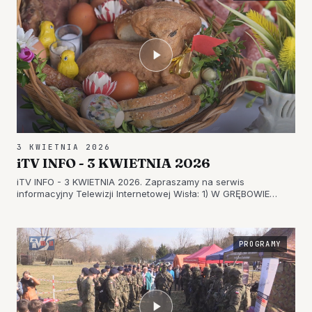
3 KWIETNIA 2026
iTV INFO - 3 KWIETNIA 2026
iTV INFO - 3 KWIETNIA 2026. Zapraszamy na serwis
informacyjny Telewizji Internetowej Wisła: 1) W GRĘBOWIE
DBAJĄ O TRADYCJE – UROCZYSTE OBCHODY NIEDZIELI
PALMOWEJ 2) NAJPIĘKNIEJSZA PALMA WIELKANOCNA –
NIEDZIELA MĘKI PAŃSKIEJ W TARNOBRZEGU 3)…
PROGRAMY