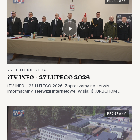
PROGRAMY
27 LUTEGO 2026
iTV INFO - 27 LUTEGO 2026
iTV INFO - 27 LUTEGO 2026. Zapraszamy na serwis
informacyjny Telewizji Internetowej Wisła: 1) „URUCHOM
SYGNAŁ NADZIEI” – ZBIÓRKA PIENIĘDZY NA ZAKUP KARETKI
DLA SZPITALA W SANDOMIERZU 2) WIĘKSZE MOŻLIWOŚCI
STRAŻAKÓW ZE SKOPANIA – JEDNOSTKA O…
PROGRAMY