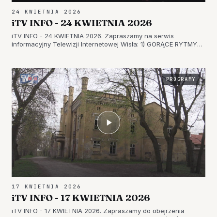
24 KWIETNIA 2026
iTV INFO - 24 KWIETNIA 2026
iTV INFO - 24 KWIETNIA 2026. Zapraszamy na serwis
informacyjny Telewizji Internetowej Wisła: 1) GORĄCE RYTMY
DISCO W ROLI GŁÓWNEJ – PORYWAJĄCY KONCERT W
TARNOBRZESKIM DOMU KULTURY 2) POWIATOWY TURNIEJ W
TARNOBRZEGU – EDUKACJA W ZAKRESIE BEZ…
PROGRAMY
17 KWIETNIA 2026
iTV INFO - 17 KWIETNIA 2026
iTV INFO - 17 KWIETNIA 2026. Zapraszamy do obejrzenia