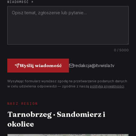
WIADOMOŚĆ *
0
/ 5000
Wyślij wiadomość
redakcja@itvwisla.tv
Wysyłając formularz wyrażasz zgodę na przetwarzanie podanych danych
w celu udzielenia odpowiedzi — zgodnie z naszą
polityką prywatności
.
NASZ REGION
Tarnobrzeg · Sandomierz i
okolice