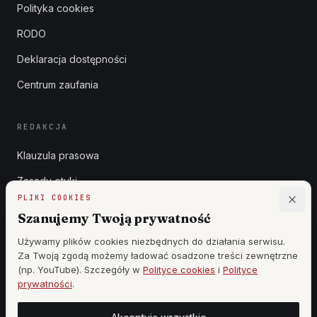
Polityka cookies
RODO
Deklaracja dostępności
Centrum zaufania
REDAKCJA
Klauzula prasowa
Zasady etyki
PLIKI COOKIES
Zgłoszenia DSA
Szanujemy Twoją prywatność
Reklama
Używamy plików cookies niezbędnych do działania serwisu.
Za Twoją zgodą możemy ładować osadzone treści zewnętrzne
Cennik
(np. YouTube). Szczegóły w
Polityce cookies
i
Polityce
prywatności
.