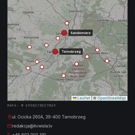
Sandomierz
Tarnobrzeg
Leaflet
|
©
OpenStreetMap
MAPA: © OPENSTREETMAP
ul. Ocicka 260A, 39-400 Tarnobrzeg
redakcja@itvwisla.tv
+48 603 303 410