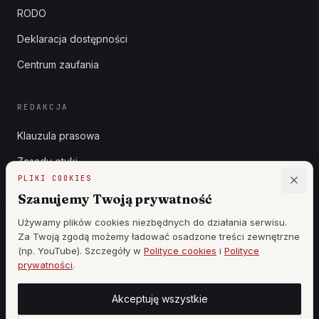
RODO
Deklaracja dostępności
Centrum zaufania
REDAKCJA
Klauzula prasowa
Zasady etyki
PLIKI COOKIES
Zgłoszenia DSA
Szanujemy Twoją prywatność
Reklama
Używamy plików cookies niezbędnych do działania serwisu.
Za Twoją zgodą możemy ładować osadzone treści zewnętrzne
Cennik
(np. YouTube). Szczegóły w
Polityce cookies
i
Polityce
prywatności
.
Akceptuję wszystkie
©
2026
WSZYSTKIE PRAWA ZASTRZEŻONE —