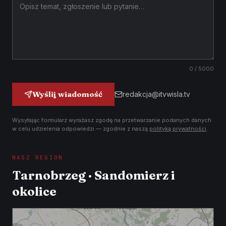
0
/ 5000
Wyślij wiadomość
redakcja@itvwisla.tv
Wysyłając formularz wyrażasz zgodę na przetwarzanie podanych danych
w celu udzielenia odpowiedzi — zgodnie z naszą
polityką prywatności
.
NASZ REGION
Tarnobrzeg · Sandomierz i
okolice