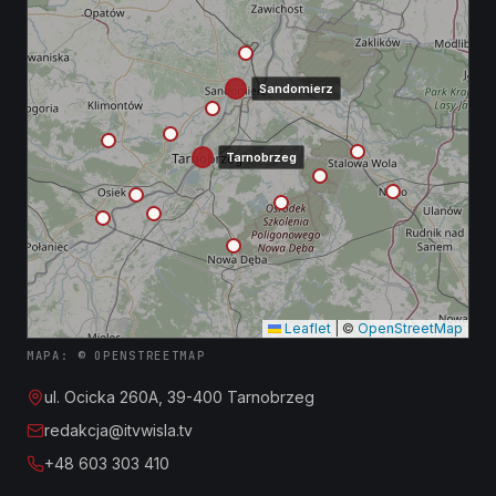
Sandomierz
Tarnobrzeg
Leaflet
|
©
OpenStreetMap
MAPA: © OPENSTREETMAP
ul. Ocicka 260A, 39-400 Tarnobrzeg
redakcja@itvwisla.tv
+48 603 303 410